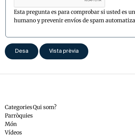
Esta pregunta es para comprobar si usted es un
humano y prevenir envíos de spam automatiza
Categories
Qui som?
Navegación
Pie
principal
de
Parròquies
página
Món
Vídeos