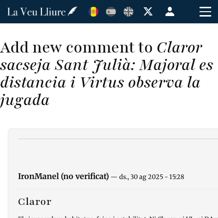
Vés
Menú
al
de
contingut
cuenta
Add new comment to
Claror
de
sacseja Sant Julià: Majoral es
usuario
distancia i Virtus observa la
jugada
IronManel (no verificat)
— ds., 30 ag 2025 - 15:28
Claror