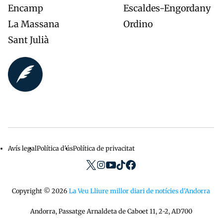
Encamp
Escaldes-Engordany
La Massana
Ordino
Sant Julià
Avís legal
Política d'ús
Política de privacitat
Menu
privacidad
Copyright © 2026
La Veu Lliure millor diari de notícies d'Andorra
Andorra, Passatge Arnaldeta de Caboet 11, 2-2, AD700