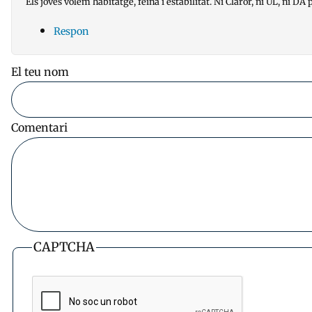
Els joves volem habitatge, feina i estabilitat. Ni Claror, ni UL, ni DA p
Respon
El teu nom
Comentari
CAPTCHA