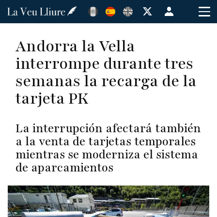
Pasar
Menú
al
de
contenido
cuenta
Andorra la Vella
principal
de
interrompe durante tres
usuario
semanas la recarga de la
tarjeta PK
La interrupción afectará también
a la venta de tarjetas temporales
mientras se moderniza el sistema
de aparcamientos