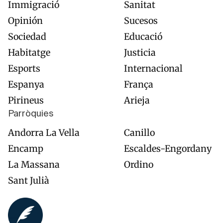
Immigració
Sanitat
Opinión
Sucesos
Sociedad
Educació
Habitatge
Justicia
Esports
Internacional
Espanya
França
Pirineus
Arieja
Parròquies
Andorra La Vella
Canillo
Encamp
Escaldes-Engordany
La Massana
Ordino
Sant Julià