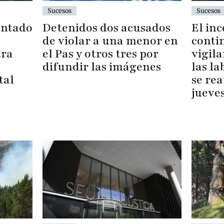
Sucesos
Sucesos
Detenidos dos acusados
El inc
entado
de violar a una menor en
conti
el Pas y otros tres por
vigila
tra
difundir las imágenes
las la
se re
tal
jueve