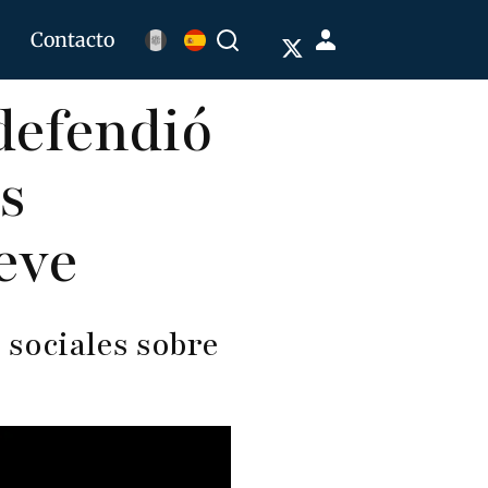
Menú
Contacto
Buscar
de
defendió
cuenta
de
s
usuario
eve
 sociales sobre