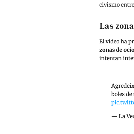
civismo entre
Las zona
El vídeo ha 
zonas de oci
intentan inte
Agredeix
boles de 
pic.twi
— La Veu