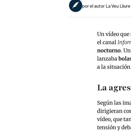
por el autor La Veu Lliure
Un vídeo que 
el canal
Info
nocturno
. U
lanzaba
bola
a la situació
La agres
Según las imá
dirigieran co
vídeo, que ta
tensión y deb