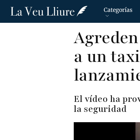
Categorías
Pasar
Agreden
al
contenido
a un tax
principal
lanzamie
El vídeo ha pro
la seguridad