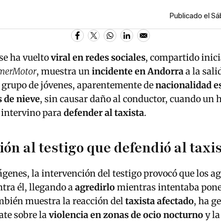
Publicado el Sá
se ha vuelto
viral en redes sociales
, compartido inic
rmerMotor
, muestra un
incidente en Andorra
a la sal
n grupo de jóvenes, aparentemente de
nacionalidad e
s de nieve
, sin causar daño al conductor, cuando un
n intervino para
defender al taxista
.
ión al testigo que defendió al taxi
genes, la intervención del testigo provocó que los ag
ntra él, llegando a
agredirlo
mientras intentaba poner
mbién muestra la reacción del
taxista afectado
, ha g
ate sobre la
violencia en zonas de ocio nocturno
y la