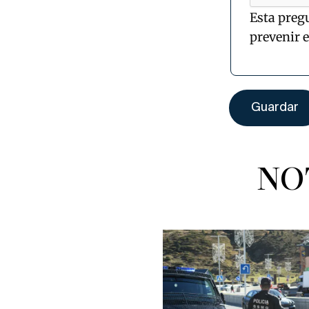
Esta preg
prevenir 
NO