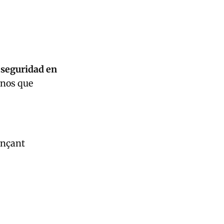
a
seguridad en
anos que
ançant