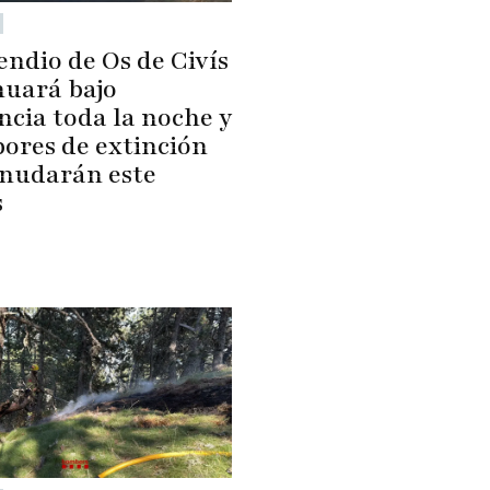
endio de Os de Civís
nuará bajo
ncia toda la noche y
bores de extinción
anudarán este
s