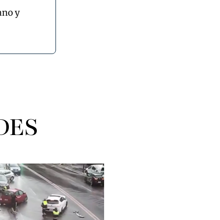
ano y
DES