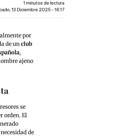
1 minutos de lectura
bado, 13 Diciembre 2025 - 16:17
ialmente por
ida de un
club
spañola
,
 hombre ajeno
sta
resores se
 orden. El
enerado
 necesidad de