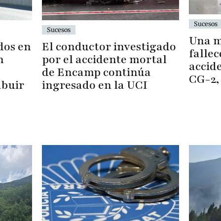
Sucesos
Sucesos
Una m
dos en
El conductor investigado
falle
n
por el accidente mortal
accide
de Encamp continúa
CG-2,
ibuir
ingresado en la UCI