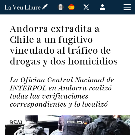
Pasar
Menú
al
de
contenido
cuenta
Andorra extradita a
principal
de
Chile a un fugitivo
usuario
vinculado al tráfico de
drogas y dos homicidios
La Oficina Central Nacional de
INTERPOL en Andorra realizó
todas las verificaciones
correspondientes y lo localizó