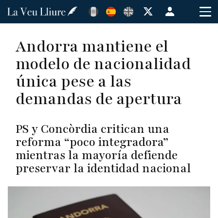
Pasar
Menú
al
de
contenido
cuenta
Andorra mantiene el
principal
de
modelo de nacionalidad
usuario
única pese a las
demandas de apertura
PS y Concòrdia critican una
reforma “poco integradora”
mientras la mayoría defiende
preservar la identidad nacional