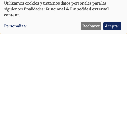
Utilizamos cookies y tratamos datos personales para las
Uso
siguientes finalidades:
Funcional & Embedded external
de
content
.
datos
Personalizar
Rechazar
Aceptar
personales
y
cookies
Política
"Andorra solo avanzará si sabemos
acoger"