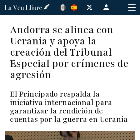
Pasar
Menú
al
de
contenido
cuenta
Andorra se alinea con
principal
de
Ucrania y apoya la
usuario
creación del Tribunal
Especial por crímenes de
agresión
El Principado respalda la
iniciativa internacional para
garantizar la rendición de
cuentas por la guerra en Ucrania