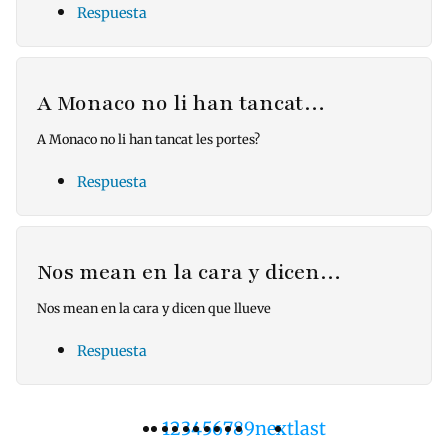
Respuesta
A Monaco no li han tancat…
A Monaco no li han tancat les portes?
Respuesta
Nos mean en la cara y dicen…
Nos mean en la cara y dicen que llueve
Respuesta
Página
1
Pàgina
2
Pàgina
3
Pàgina
4
Pàgina
5
Pàgina
6
Pàgina
7
Pàgina
8
Pàgina
9
Siguiente
next
Última
last
Paginación