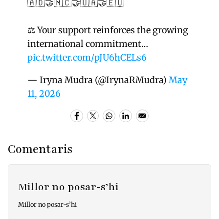
🇦🇩🤝🇲🇨🤝🇺🇦🤝🇪🇺
⚖️ Your support reinforces the growing
international commitment…
pic.twitter.com/pJU6hCELs6
— Iryna Mudra (@IrynaRMudra)
May
11, 2026
Comentaris
Millor no posar-s’hi
Millor no posar-s’hi