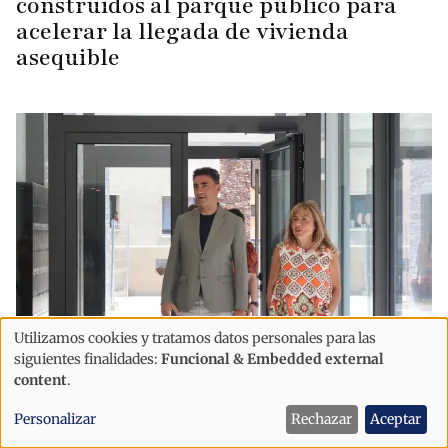
construidos al parque público para
acelerar la llegada de vivienda
asequible
Utilizamos cookies y tratamos datos personales para las
Uso
siguientes finalidades:
Funcional & Embedded external
Política
de
content
.
Marsol plantea destinar futuros pisos
datos
Personalizar
Rechazar
Aceptar
públicos a un modelo de ‘cohousing’
personales