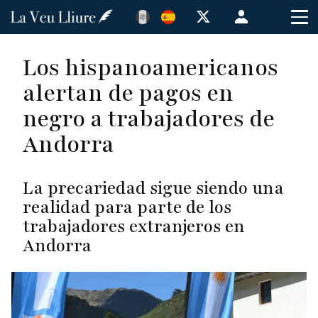
Pasar
Menú
al
de
contenido
cuenta
Los hispanoamericanos
principal
de
alertan de pagos en
usuario
negro a trabajadores de
Andorra
La precariedad sigue siendo una
realidad para parte de los
trabajadores extranjeros en
Andorra