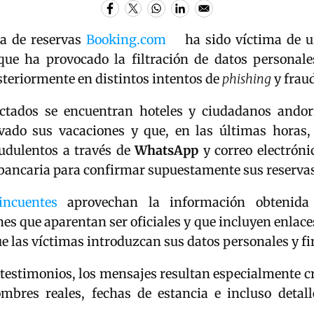
a de reservas
Booking.com
ha sido víctima de 
ue ha provocado la filtración de datos personales
steriormente en distintos intentos de
phishing
y fraud
ectados se encuentran hoteles y ciudadanos ando
vado sus vacaciones y que, en las últimas horas,
udulentos a través de
WhatsApp
y correo electróni
bancaria para confirmar supuestamente sus reservas
lincuentes
aprovechan la información obtenida
s que aparentan ser oficiales y que incluyen enlaces
ue las víctimas introduzcan sus datos personales y f
testimonios, los mensajes resultan especialmente c
mbres reales, fechas de estancia e incluso detall