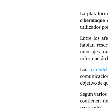
La plataform
ciberataque
q
utilizados po
Entre los af
habían reser
mensajes fra
información 
Los
ciberde
comunicacione
objetivo de q
Según varios 
contienen no
reservados.