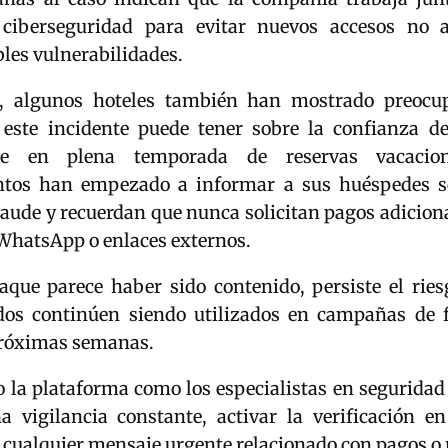
 ciberseguridad para evitar nuevos accesos no a
bles vulnerabilidades.
, algunos hoteles también han mostrado preocup
este incidente puede tener sobre la confianza de 
te en plena temporada de reservas vacacion
ntos han empezado a informar a sus huéspedes s
raude y recuerdan que nunca solicitan pagos adicio
WhatsApp o enlaces externos.
aque parece haber sido contenido, persiste el ries
dos continúen siendo utilizados en campañas de f
próximas semanas.
to la plataforma como los especialistas en segurid
 vigilancia constante, activar la verificación e
 cualquier mensaje urgente relacionado con pagos o 