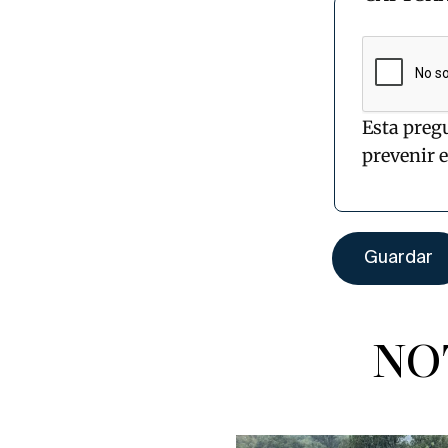
Esta preg
prevenir 
NO