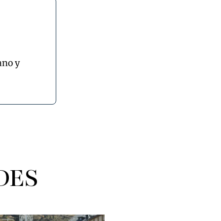
ano y
DES