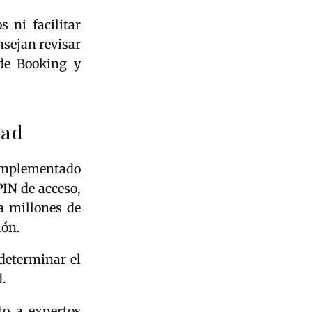
 ni facilitar
nsejan revisar
 de Booking y
dad
implementado
PIN de acceso,
 a millones de
ión.
determinar el
d.
to a expertos