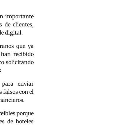
un importante
 de clientes,
e digital.
rranos que ya
 han recibido
co solicitando
.
 para enviar
 falsos con el
inancieros.
reíbles porque
es de hoteles