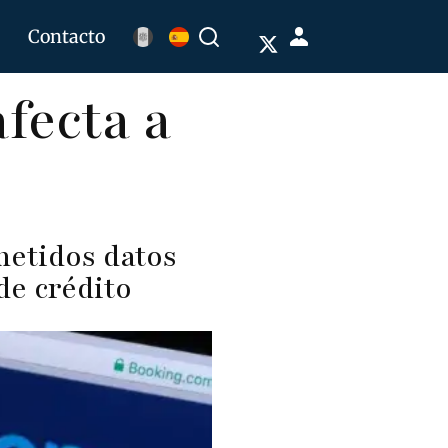
Menú
Contacto
Buscar
de
fecta a
cuenta
de
usuario
metidos datos
de crédito