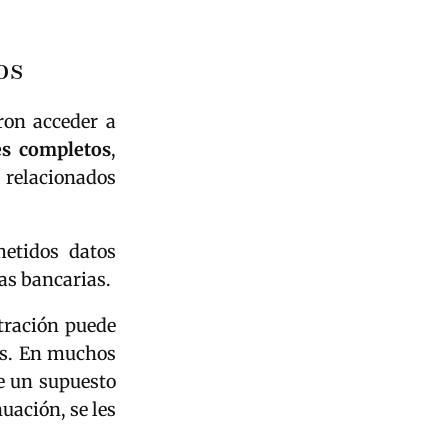
os
ron acceder a
s completos
,
s relacionados
etidos datos
as bancarias.
ltración puede
as. En muchos
de un supuesto
uación, se les