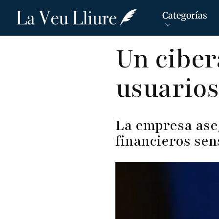
Categorías
Pasar
Un ciber
al
contenido
usuario
principal
La empresa ase
financieros sen