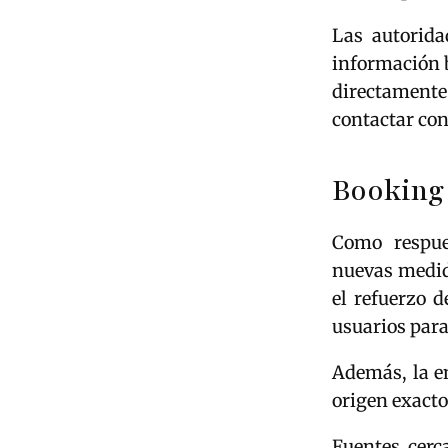
Las autorida
información b
directamente
contactar con
Booking 
Como respue
nuevas medida
el refuerzo d
usuarios para
Además, la e
origen exacto
Fuentes cerc