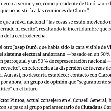
inieron a verme y yo, como presidente de Unió Laured
ue no asistiría a las reuniones de Claror.”
 que a nivel nacional “las cosas se están moviendo
errado ni escrito”, resaltando la incertidumbre que r
n de la centroderecha.
el otro
Josep Duró
, que había sido la cara visible de
V
el
sistema electoral andorrano
—basado en un 50%
ón parroquial y un 50% de representación nacional—
 revuelto”, en referencia a la dispersión de fuerzas de
. Aun así, no descarta establecer contacto con Claro
, por ahora, un
grupo de opinión
que “seguramente se
ítico” en el futuro.
íctor Pintos
, actual consejero en el Consell General, 
con su paso al grupo parlamentario de
Ciutadans C