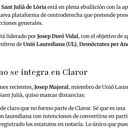
n
Sant Julià de Lòria
está en plena ebullición con la a
nueva plataforma de centroderecha que pretende prese
cciones generales.
stá liderado por
Josep Duró Vidal
, con el objetivo de 
embros de
Unió Laurediana (UL)
,
Demòcrates per An
no se integra en Claror
nes recientes,
Josep Majoral
, miembro de Unió Laure
Sant Julià, quiso marcar distancias:
de claro que no formo parte de Claror. Sé que es una
n laurediana con intenciones de convertirse en parti
registrado los estatutos en notaría. Lo único que pue