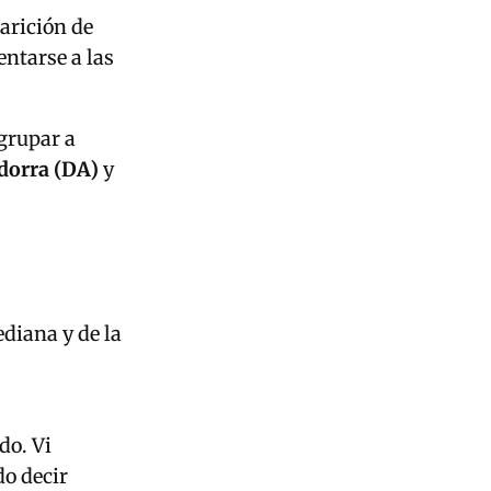
parición de
ntarse a las
agrupar a
dorra (DA)
y
diana y de la
do. Vi
do decir