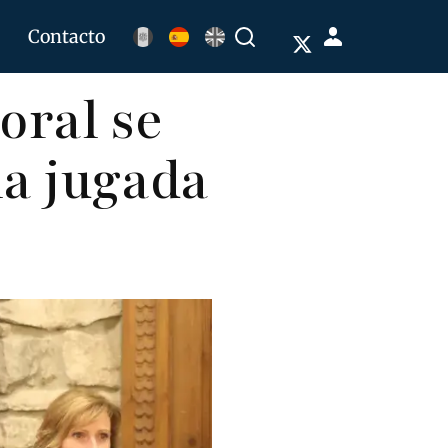
Menú
Contacto
Buscar
de
oral se
cuenta
de
la jugada
usuario