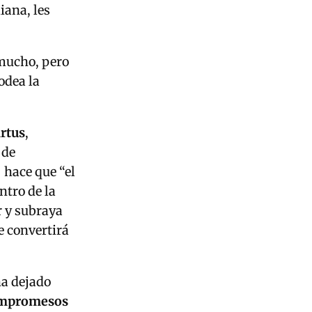
iana, les
 mucho, pero
odea la
irtus
,
 de
 hace que “el
ntro de la
r y subraya
 convertirá
ha dejado
ompromesos