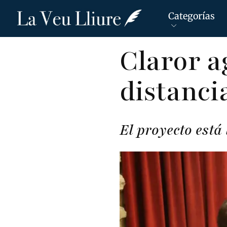
Categorías
Pasar
Claror ag
al
contenido
distanci
principal
El proyecto está