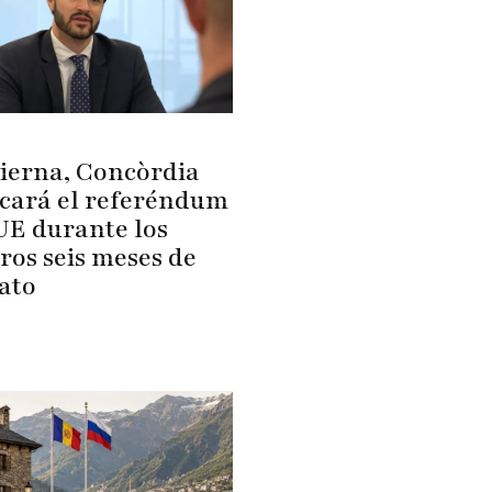
bierna, Concòrdia
cará el referéndum
 UE durante los
ros seis meses de
ato