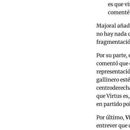
es que v
comenté q
Majoral añade
no hay nada c
fragmentació
Por su parte, 
comentó que 
representaci
gallinero esté
centroderecha
que Virtus es
en partido pol
Por último,
V
entrever que 