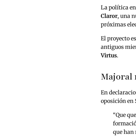
La política e
Claror
, una 
próximas ele
El proyecto e
antiguos mi
Virtus
.
Majoral 
En declaracio
oposición en 
“Que que
formació
que han 