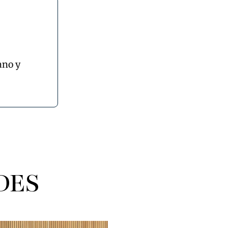
ano y
DES