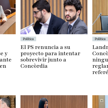
Política
Política
Landr
El PS renuncia a su
Concò
e y
proyecto para intentar
ningu
 ante
sobrevivir junto a
regla
 en
Concòrdia
refer