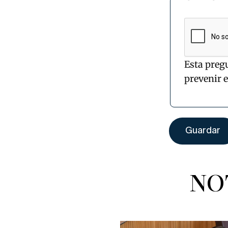
Esta preg
prevenir 
NO