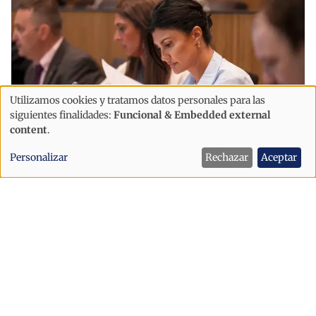
Utilizamos cookies y tratamos datos personales para las
Uso
siguientes finalidades:
Funcional & Embedded external
de
content
.
datos
Personalizar
Rechazar
Aceptar
personales
Política
y
Montaner reclama celebrar ya el
cookies
referéndum sobre el acuerdo con la
UE y acusa al Gobierno de llevar a
Andorra «al precipicio»