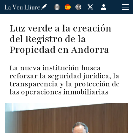
Pasar
Menú
al
de
contenido
cuenta
Luz verde a la creación
principal
de
del Registro de la
usuario
Propiedad en Andorra
La nueva institución busca
reforzar la seguridad jurídica, la
transparencia y la protección de
las operaciones inmobiliarias