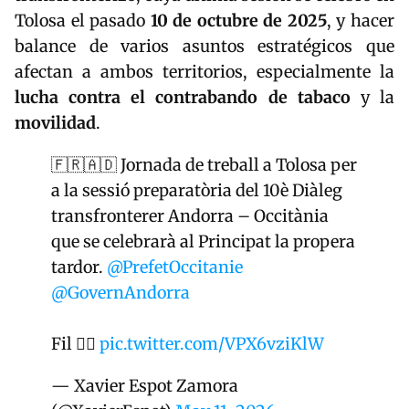
Tolosa el pasado
10 de octubre de 2025
, y hacer
balance de varios asuntos estratégicos que
afectan a ambos territorios, especialmente la
lucha contra el contrabando de tabaco
y la
movilidad
.
🇫🇷🇦🇩 Jornada de treball a Tolosa per
a la sessió preparatòria del 10è Diàleg
transfronterer Andorra – Occitània
que se celebrarà al Principat la propera
tardor.
@PrefetOccitanie
@GovernAndorra
Fil 👇🏻
pic.twitter.com/VPX6vziKlW
— Xavier Espot Zamora