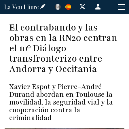
Pasar
Menú
al
de
contenido
cuenta
El contrabando y las
principal
de
obras en la RN20 centran
usuario
el 10º Diálogo
transfronterizo entre
Andorra y Occitania
Xavier Espot y Pierre-André
Durand abordan en Toulouse la
movilidad, la seguridad vial y la
cooperación contra la
criminalidad