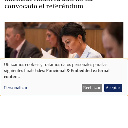
convocado el referéndum
Utilizamos cookies y tratamos datos personales para las
Uso
siguientes finalidades:
Funcional & Embedded external
de
content
.
datos
Personalizar
Rechazar
Aceptar
personales
Política
y
Montaner reclama celebrar ya el
cookies
referéndum sobre el acuerdo con la
UE y acusa al Gobierno de llevar a
Andorra «al precipicio»