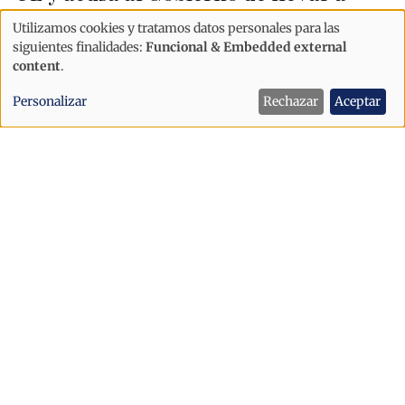
Andorra «al precipicio»
Utilizamos cookies y tratamos datos personales para las
Uso
siguientes finalidades:
Funcional & Embedded external
de
content
.
datos
Personalizar
Rechazar
Aceptar
personales
y
cookies
Política
"Andorra solo avanzará si sabemos
acoger"