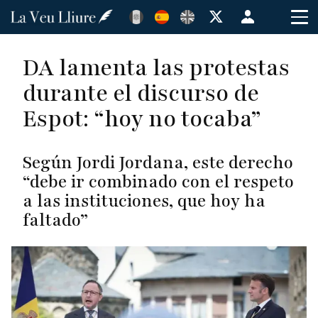
Pasar
Menú
al
de
contenido
cuenta
DA lamenta las protestas
principal
de
durante el discurso de
usuario
Espot: “hoy no tocaba”
Según Jordi Jordana, este derecho
“debe ir combinado con el respeto
a las instituciones, que hoy ha
faltado”