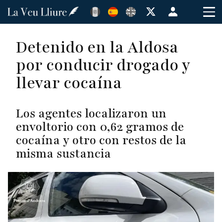
Pasar
Menú
al
de
contenido
cuenta
Detenido en la Aldosa
principal
de
por conducir drogado y
usuario
llevar cocaína
Los agentes localizaron un
envoltorio con 0,62 gramos de
cocaína y otro con restos de la
misma sustancia