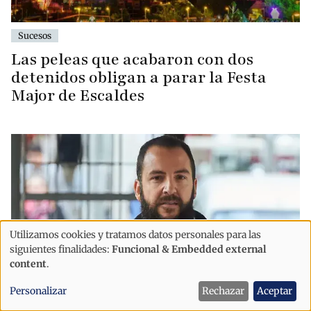
Sucesos
Las peleas que acabaron con dos
detenidos obligan a parar la Festa
Major de Escaldes
Utilizamos cookies y tratamos datos personales para las
Uso
siguientes finalidades:
Funcional & Embedded external
de
content
.
datos
Personalizar
Rechazar
Aceptar
personales
Sucesos
Justicia