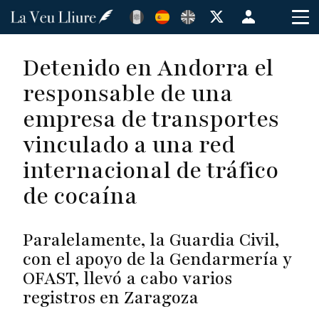
Pasar
Menú
al
de
contenido
cuenta
Detenido en Andorra el
principal
de
responsable de una
usuario
empresa de transportes
vinculado a una red
internacional de tráfico
de cocaína
Paralelamente, la Guardia Civil,
con el apoyo de la Gendarmería y
OFAST, llevó a cabo varios
registros en Zaragoza