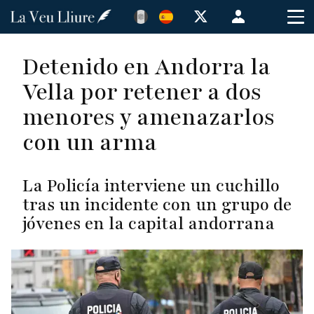
Pasar
Menú
al
de
contenido
cuenta
Detenido en Andorra la
principal
de
Vella por retener a dos
usuario
menores y amenazarlos
con un arma
La Policía interviene un cuchillo
tras un incidente con un grupo de
jóvenes en la capital andorrana