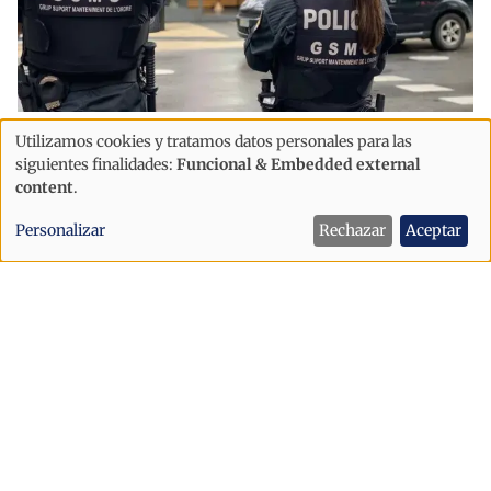
Sucesos
Utilizamos cookies y tratamos datos personales para las
Uso
Detenido en Sant Julià un acusado de
siguientes finalidades:
Funcional & Embedded external
de
content
.
agredir a sus padres tras llegar
datos
alterado y exigir varias copas de vino
Personalizar
Rechazar
Aceptar
personales
y
cookies