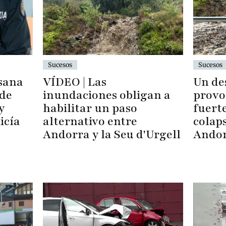
Sucesos
Sucesos
sana
VÍDEO | Las
Un de
 de
inundaciones obligan a
provo
y
habilitar un paso
fuert
icía
alternativo entre
colaps
Andorra y la Seu d'Urgell
Andor