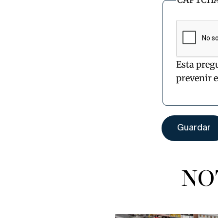
Esta preg
prevenir 
NO