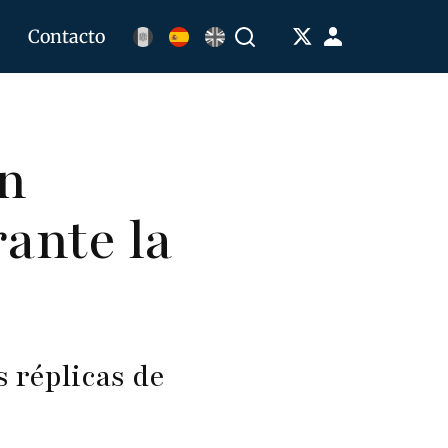
Menú
Contacto
Buscar
de
cuenta
de
en
usuario
ante la
s réplicas de