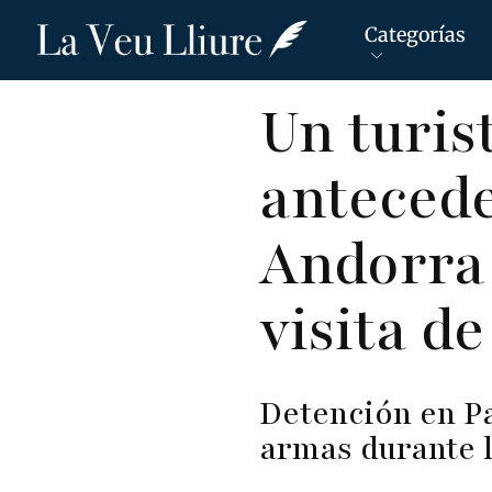
Categorías
Pasar
Un turis
al
contenido
antecede
principal
Andorra 
visita d
Detención en Pa
armas durante l