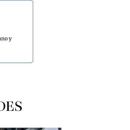
ano y
DES