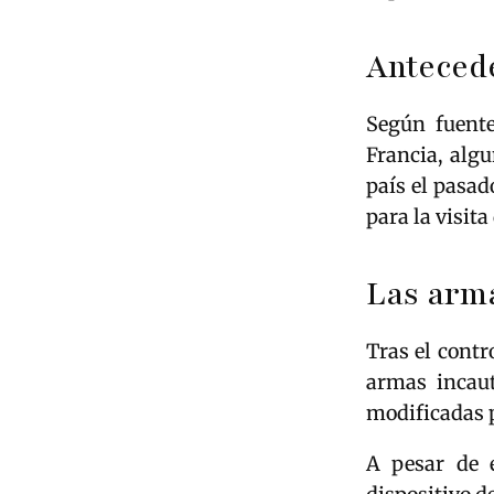
Antecede
Según fuente
Francia, algu
país el pasad
para la visita
Las arma
Tras el contr
armas incau
modificadas p
A pesar de e