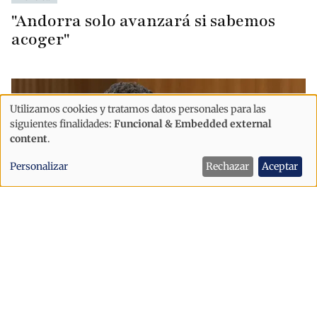
"Andorra solo avanzará si sabemos
acoger"
Utilizamos cookies y tratamos datos personales para las
Uso
siguientes finalidades:
Funcional & Embedded external
de
content
.
datos
Personalizar
Rechazar
Aceptar
personales
y
cookies
Política
"Es grave que Andorra se comprometa
con la UE antes de escuchar al pueblo