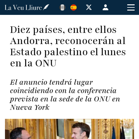
Pasar
Menú
al
de
contenido
cuenta
Diez países, entre ellos
principal
de
Andorra, reconocerán al
usuario
Estado palestino el lunes
en la ONU
El anuncio tendrá lugar
coincidiendo con la conferencia
prevista en la sede de la ONU en
Nueva York