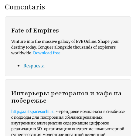
Comentaris
Fate of Empires
Venture into the massive galaxy of EVE Online. Shape your
destiny today. Conquer alongside thousands of explorers
worldwide.
Download free
Respuesta
Интерьеры ресторанов и кафе на
побережье
http://aartspacesochi.ru
- трендовое комплексы в симбиозе
с подходы для построения сбалансированных
внутренних альтернатив содержащие цифровое
реализацию 3D-организацию внедрение компьютерной
существования модернизированной вселенной