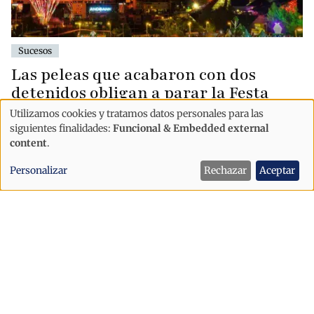
Sucesos
Las peleas que acabaron con dos
detenidos obligan a parar la Festa
Major de Escaldes
Utilizamos cookies y tratamos datos personales para las
Uso
siguientes finalidades:
Funcional & Embedded external
de
content
.
datos
Personalizar
Rechazar
Aceptar
personales
y
cookies