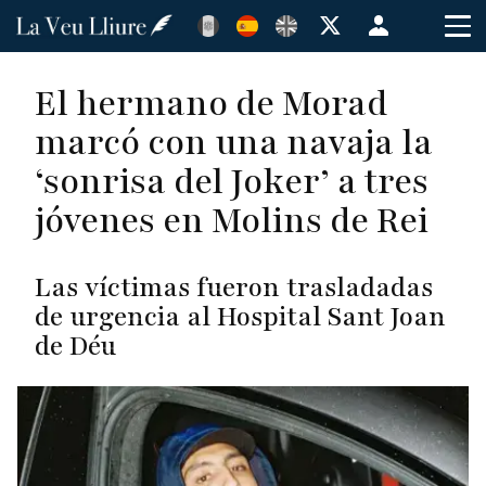
Pasar
Menú
al
de
contenido
cuenta
El hermano de Morad
principal
de
marcó con una navaja la
usuario
‘sonrisa del Joker’ a tres
jóvenes en Molins de Rei
Las víctimas fueron trasladadas
de urgencia al Hospital Sant Joan
de Déu