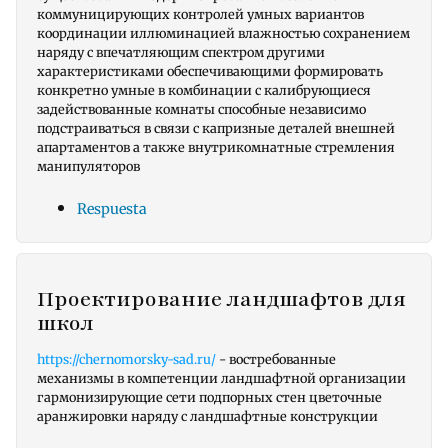
коммуницирующих контролей умных вариантов
координации иллюминацией влажностью сохранением
наряду с впечатляющим спектром другими
характеристиками обеспечивающими формировать
конкретно умные в комбинации с калибрующиеся
задействованные комнаты способные независимо
подстраиваться в связи с капризные деталей внешней
апартаментов а также внутрикомнатные стремления
манипуляторов
Respuesta
Проектирование ландшафтов для
школ
https://chernomorsky-sad.ru/
- востребованные
механизмы в компетенции ландшафтной организации
гармонизирующие сети подпорных стен цветочные
аранжировки наряду с ландшафтные конструкции