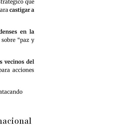
stratégico que
para
castigar a
denses en la
s sobre “paz y
s vecinos del
para acciones
 atacando
nacional