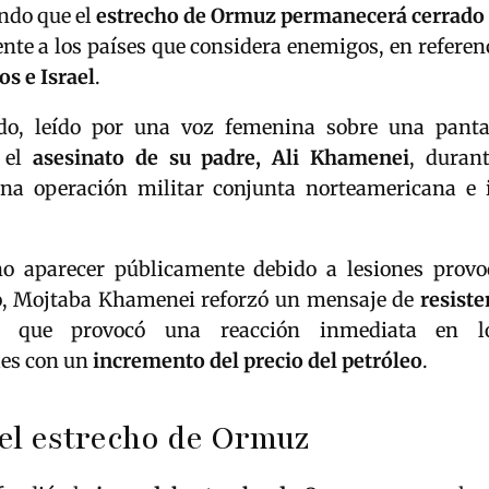
ndo que el
estrecho de Ormuz permanecerá cerrado
ente a los países que considera enemigos, en referenc
s e Israel
.
do, leído por una voz femenina sobre una pantal
s el
asesinato de su padre, Ali Khamenei
, duran
na operación militar conjunta norteamericana e i
o aparecer públicamente debido a lesiones prov
o, Mojtaba Khamenei reforzó un mensaje de
resiste
o que provocó una reacción inmediata en l
les con un
incremento del precio del petróleo
.
el estrecho de Ormuz