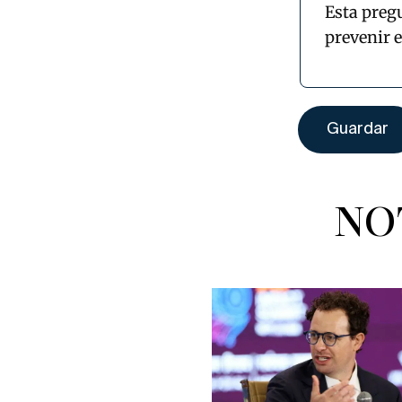
Esta preg
prevenir 
NO