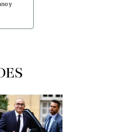
ano y
DES