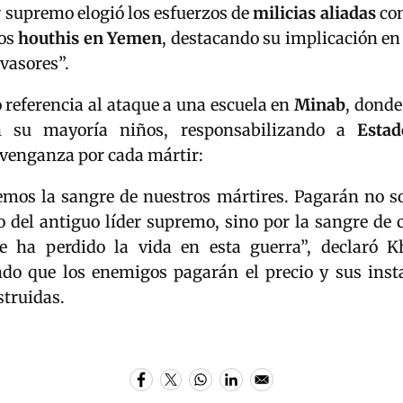
r supremo elogió los esfuerzos de
milicias aliadas
co
los
houthis en Yemen
, destacando su implicación en 
nvasores”.
referencia al ataque a una escuela en
Minab
, donde
n su mayoría niños, responsabilizando a
Esta
venganza por cada mártir:
mos la sangre de nuestros mártires. Pagarán no so
o del antiguo líder supremo, sino por la sangre de c
ue ha perdido la vida en esta guerra”, declaró K
ndo que los enemigos pagarán el precio y sus inst
struidas.