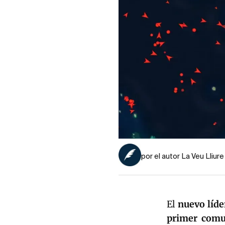
por el autor La Veu Lliure
El
nuevo líd
primer comun