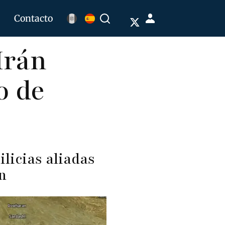
Menú
Contacto
Buscar
de
Irán
cuenta
de
o de
usuario
ilicias aliadas
n