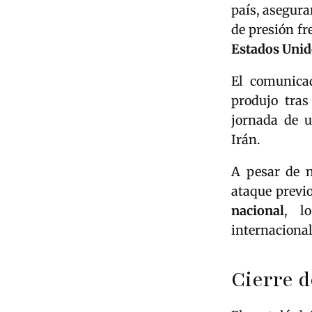
país, asegura
de presión fr
Estados Unido
El comunica
produjo tra
jornada de u
Irán.
A pesar de n
ataque previ
nacional
, l
internaciona
Cierre d