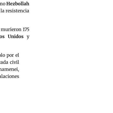
mo
Hezbollah
la resistencia
 murieron 175
dos Unidos
y
lo por el
ada civil
hamenei,
alaciones