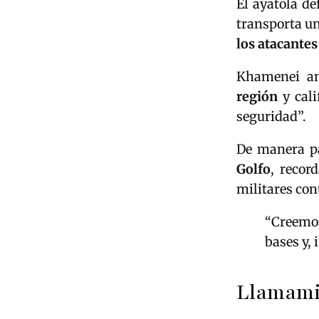
El ayatolá de
transporta u
los atacantes
Khamenei a
región
y cali
seguridad”.
De manera pa
Golfo
, recor
militares cont
“Creemos
bases y,
Llamamie