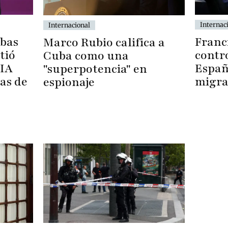
Internac
Internacional
ebas
Franc
Marco Rubio califica a
tió
contro
Cuba como una
 IA
España
"superpotencia" en
as de
migra
espionaje