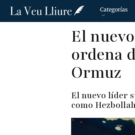
Categorías
Pasar
El nuevo
al
contenido
ordena d
principal
Ormuz
El nuevo líder 
como Hezbollah