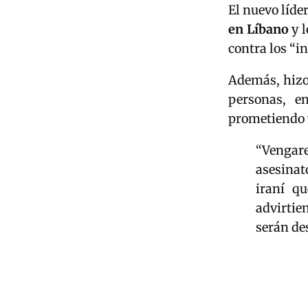
El nuevo líde
en Líbano
y 
contra los “i
Además, hizo 
personas, e
prometiendo 
“Vengare
asesinat
iraní q
advirtie
serán de