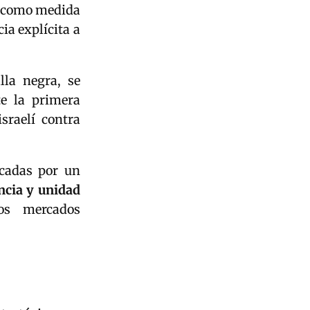
como medida
ia explícita a
la negra, se
te la primera
sraelí contra
ocadas por un
ncia y unidad
os mercados