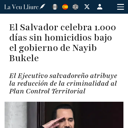
Pasar
Menú
al
de
contenido
cuenta
El Salvador celebra 1.000
principal
de
días sin homicidios bajo
usuario
el gobierno de Nayib
Bukele
El Ejecutivo salvadoreño atribuye
la reducción de la criminalidad al
Plan Control Territorial