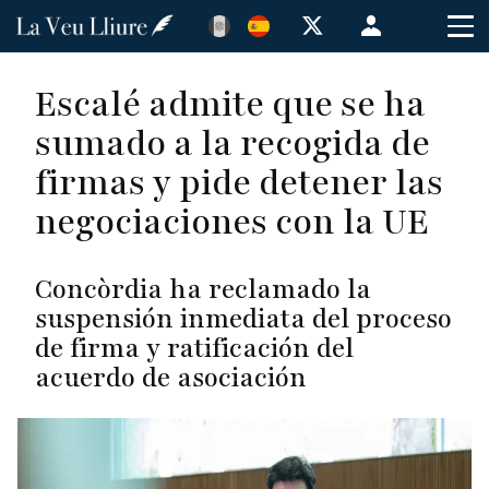
Pasar
Menú
al
de
contenido
cuenta
Escalé admite que se ha
principal
de
sumado a la recogida de
usuario
firmas y pide detener las
negociaciones con la UE
Concòrdia ha reclamado la
suspensión inmediata del proceso
de firma y ratificación del
acuerdo de asociación