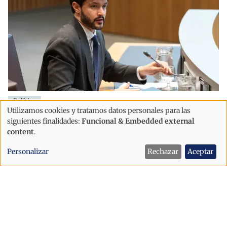
Política
Utilizamos cookies y tratamos datos personales para las
"Es grave que Andorra se comprometa
Uso
siguientes finalidades:
Funcional & Embedded external
con la UE antes de escuchar al pueblo
de
content
.
andorrano"
datos
Personalizar
Rechazar
Aceptar
personales
y
cookies