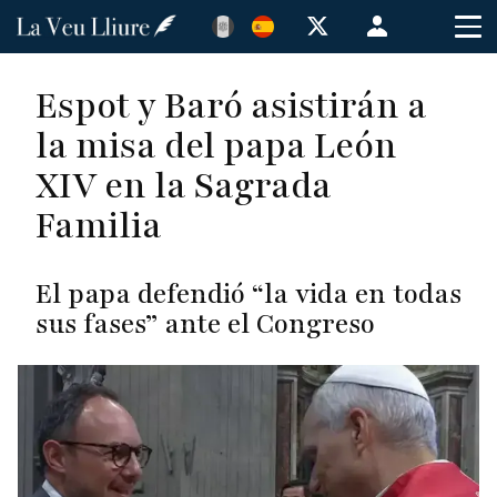
Pasar
Menú
al
de
contenido
cuenta
Espot y Baró asistirán a
principal
de
la misa del papa León
usuario
XIV en la Sagrada
Familia
El papa defendió “la vida en todas
sus fases” ante el Congreso