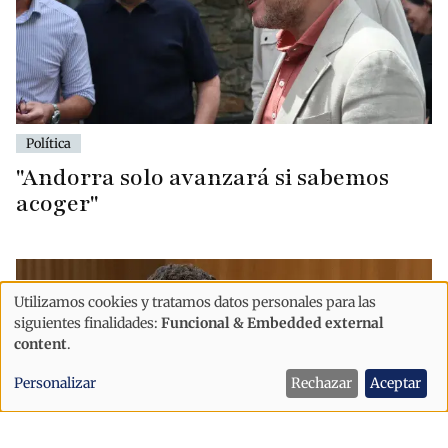
Política
"Andorra solo avanzará si sabemos
acoger"
Utilizamos cookies y tratamos datos personales para las
Uso
siguientes finalidades:
Funcional & Embedded external
de
content
.
datos
Personalizar
Rechazar
Aceptar
personales
y