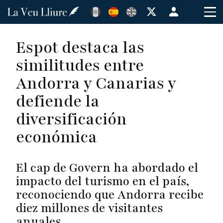
Pasar
Menú
al
de
contenido
cuenta
Espot destaca las
principal
de
similitudes entre
usuario
Andorra y Canarias y
defiende la
diversificación
económica
El cap de Govern ha abordado el
impacto del turismo en el país,
reconociendo que Andorra recibe
diez millones de visitantes
anuales