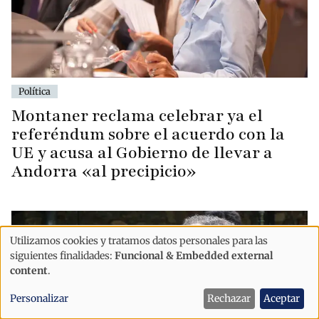
Política
Montaner reclama celebrar ya el
referéndum sobre el acuerdo con la
UE y acusa al Gobierno de llevar a
Andorra «al precipicio»
Utilizamos cookies y tratamos datos personales para las
Uso
siguientes finalidades:
Funcional & Embedded external
de
content
.
datos
Personalizar
Rechazar
Aceptar
personales