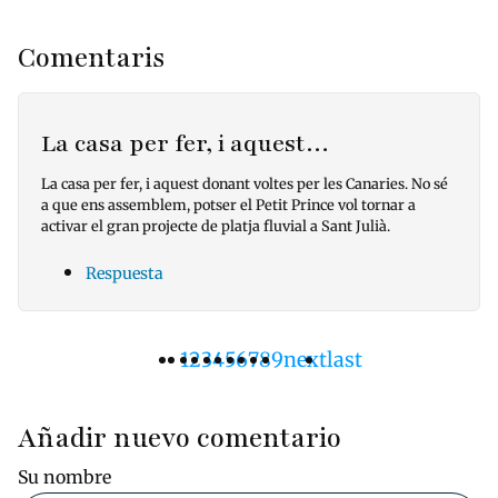
Comentaris
La casa per fer, i aquest…
La casa per fer, i aquest donant voltes per les Canaries. No sé
a que ens assemblem, potser el Petit Prince vol tornar a
activar el gran projecte de platja fluvial a Sant Julià.
Respuesta
Página
1
Pàgina
2
Pàgina
3
Pàgina
4
Pàgina
5
Pàgina
6
Pàgina
7
Pàgina
8
Pàgina
9
Siguiente
next
Última
last
Paginación
actual
página
página
Añadir nuevo comentario
Su nombre