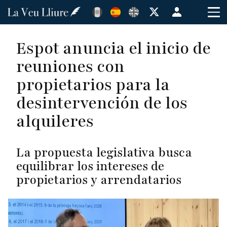
Pasar
Menú
al
de
contenido
cuenta
Espot anuncia el inicio de
principal
de
reuniones con
usuario
propietarios para la
desintervención de los
alquileres
La propuesta legislativa busca
equilibrar los intereses de
propietarios y arrendatarios