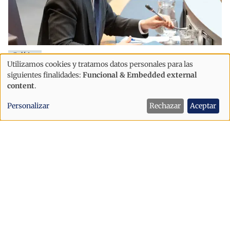
Política
Utilizamos cookies y tratamos datos personales para las
"Es grave que Andorra se comprometa
Uso
siguientes finalidades:
Funcional & Embedded external
con la UE antes de escuchar al pueblo
de
content
.
andorrano"
datos
Personalizar
Rechazar
Aceptar
personales
y
cookies