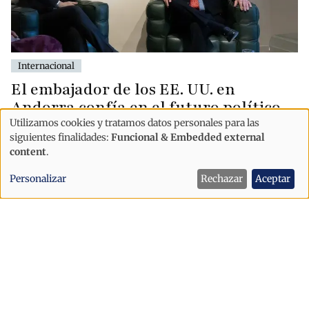
Internacional
El embajador de los EE. UU. en
Andorra confía en el futuro político
de María Corina Machado en
Utilizamos cookies y tratamos datos personales para las
Uso
siguientes finalidades:
Funcional & Embedded external
Venezuela
de
content
.
datos
Personalizar
Rechazar
Aceptar
personales
y
cookies