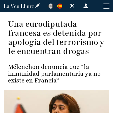
Pasar
Menú
al
de
contenido
cuenta
Una eurodiputada
principal
de
francesa es detenida por
usuario
apología del terrorismo y
le encuentran drogas
Mélenchon denuncia que “la
inmunidad parlamentaria ya no
existe en Francia”