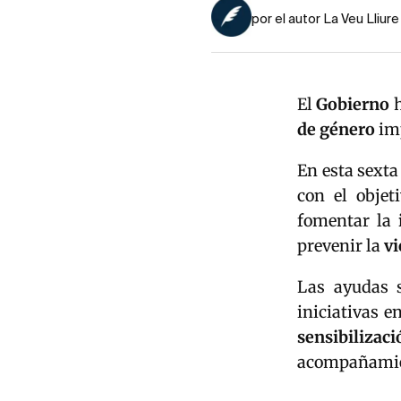
por el autor La Veu Lliure
El
Gobierno
h
de género
imp
En esta sexta
con el objet
fomentar la
prevenir la
vi
Las ayudas 
iniciativas 
sensibilizac
acompañami