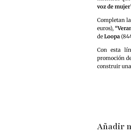
voz de mujer
Completan la 
euros),
“Vera
de
Loopa
(844
Con esta lí
promoción d
construir un
Añadir 