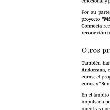
emocional y 
Por su part
proyecto
“Má
Connecta
rec
reconexión i
Otros p
También han
Andorrana
, 
euros
; el p
euros
; y
“Sent
En el ámbito
impulsada p
mientras qu