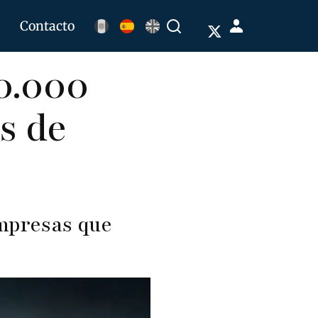
Menú
Contacto
Buscar
de
0.000
cuenta
de
s de
usuario
empresas que