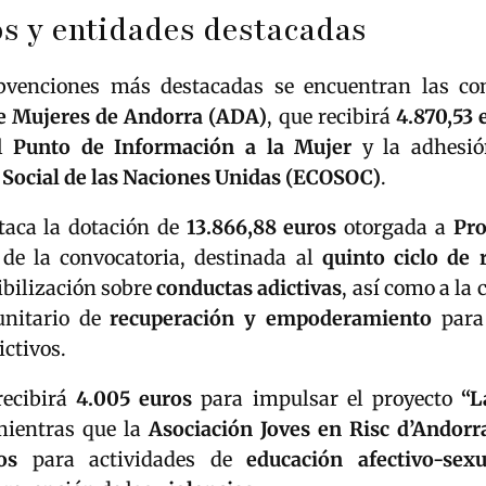
s y entidades destacadas
bvenciones más destacadas se encuentran las co
e Mujeres de Andorra (ADA)
, que recibirá
4.870,53 
el
Punto de Información a la Mujer
y la adhesi
Social de las Naciones Unidas (ECOSOC)
.
aca la dotación de
13.866,88 euros
otorgada a
Pro
de la convocatoria, destinada al
quinto ciclo de 
ibilización sobre
conductas adictivas
, así como a la 
unitario de
recuperación y empoderamiento
para
ictivos.
ecibirá
4.005 euros
para impulsar el proyecto
“L
mientras que la
Asociación Joves en Risc d’Andorr
os
para actividades de
educación afectivo-sexu