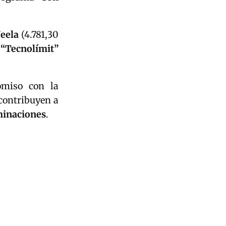
eela
(4.781,30
y
“Tecnolímit”
miso con la
 contribuyen a
minaciones
.