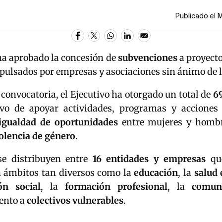
Publicado el 
a aprobado la concesión de
subvenciones
a proyect
ulsados por empresas y asociaciones sin ánimo de 
 convocatoria, el Ejecutivo ha otorgado un total de
69
ivo de apoyar actividades, programas y acciones
igualdad de oportunidades
entre mujeres y hombr
olencia de género
.
se distribuyen entre
16 entidades y empresas
que
en ámbitos tan diversos como la
educación
, la
salud
ión social
, la
formación profesional
, la
comun
ento a
colectivos vulnerables
.