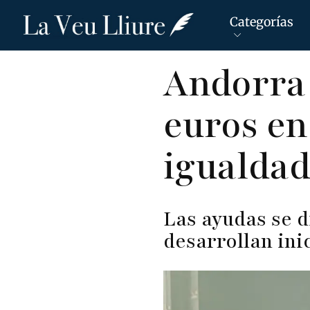
Categorías
Pasar
Andorra 
al
contenido
euros en
principal
igualdad
Las ayudas se d
desarrollan ini