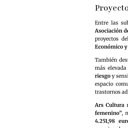
Proyecto
Entre las su
Asociación d
proyectos d
Económico y 
También dest
más elevada 
riesgo
y sens
espacio com
trastornos ad
Ars Cultura
r
femenino”
, 
4.251,98 eur