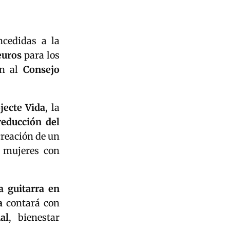
ncedidas a la
euros
para los
ón al
Consejo
jecte Vida
, la
reducción del
creación de un
 mujeres con
a guitarra en
a
contará con
al
, bienestar