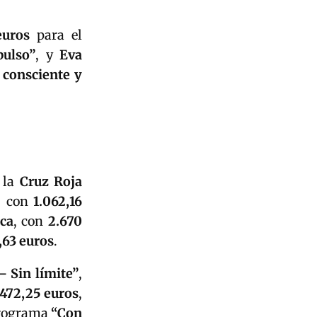
euros
para el
pulso”
, y
Eva
consciente y
 la
Cruz Roja
, con
1.062,16
ca
, con
2.670
,63 euros
.
– Sin límite”
,
.472,25 euros
,
programa
“Con