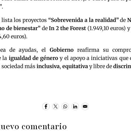
”
.
lista los proyectos
“Sobrevenida a la realidad”
de
N
no de bienestar”
de
In 2 the Forest
(1.949,10 euros) 
,60 euros).
nea de ayudas, el
Gobierno
reafirma su compro
e la
igualdad de género
y el apoyo a iniciativas que
a sociedad más
inclusiva
,
equitativa
y libre de
discri
nuevo comentario