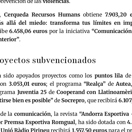
prevención de las
violencias
.
e,
Cerqueda Recursos Humans
obtiene
7.903,20 
s allá del miedo: transforma tus límites en im
ibe
6.458,06 euros
por la iniciativa
“Comunicación 
nterior”
.
royectos subvencionados
 sido apoyados proyectos como los
puntos lila
de
con
3.053,01 euros
; el programa
“Realça”
de
Autea
rograma
Juventia 25
de
Cooperand con Llatinoamèri
irse bien es posible”
de
Socrepro
, que recibirá
6.107
 de la
comunicación
, la revista
“Andorra Esportiva 
or
Premsa Esportiva Romgual
, ha sido dotada con
4
e
Unió Ràdio Pirineu
recibirá
1.557,50 euros
para el 