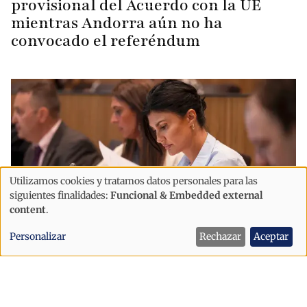
provisional del Acuerdo con la UE
mientras Andorra aún no ha
convocado el referéndum
Utilizamos cookies y tratamos datos personales para las
Uso
siguientes finalidades:
Funcional & Embedded external
de
content
.
datos
Personalizar
Rechazar
Aceptar
personales
Política
y
Montaner reclama celebrar ya el
cookies
referéndum sobre el acuerdo con la