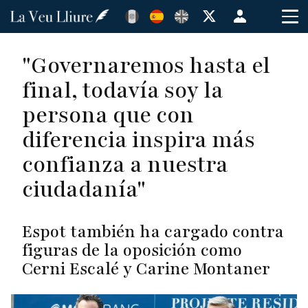
Pasar
Menú
al
de
contenido
cuenta
"Governaremos hasta el
principal
de
final, todavía soy la
usuario
persona que con
diferencia inspira más
confianza a nuestra
ciudadanía"
Espot también ha cargado contra
figuras de la oposición como
Cerni Escalé y Carine Montaner