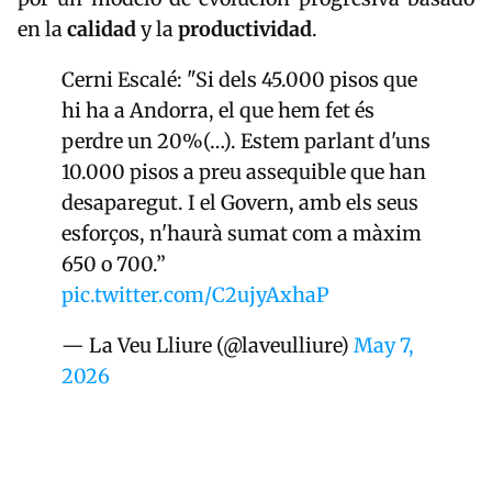
en la
calidad
y la
productividad
.
Cerni Escalé: "Si dels 45.000 pisos que
hi ha a Andorra, el que hem fet és
perdre un 20%(…). Estem parlant d'uns
10.000 pisos a preu assequible que han
desaparegut. I el Govern, amb els seus
esforços, n'haurà sumat com a màxim
650 o 700.”
pic.twitter.com/C2ujyAxhaP
— La Veu Lliure (@laveulliure)
May 7,
2026