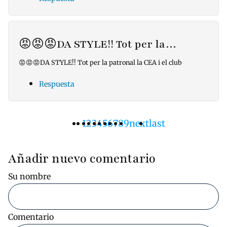
😡😡😡DA STYLE!! Tot per la…
😡😡😡DA STYLE!! Tot per la patronal la CEA i el club
Respuesta
Página
1
Pàgina
2
Pàgina
3
Pàgina
4
Pàgina
5
Pàgina
6
Pàgina
7
Pàgina
8
Pàgina
9
Siguiente
next
Última
last
Paginación
actual
página
página
Añadir nuevo comentario
Su nombre
Comentario