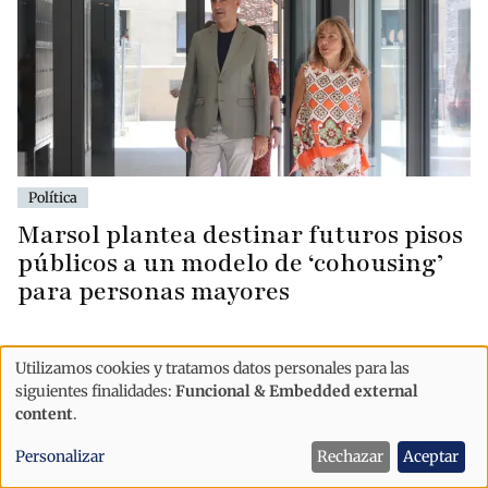
Política
Marsol plantea destinar futuros pisos
públicos a un modelo de ‘cohousing’
para personas mayores
Utilizamos cookies y tratamos datos personales para las
Uso
siguientes finalidades:
Funcional & Embedded external
de
content
.
datos
Personalizar
Rechazar
Aceptar
personales