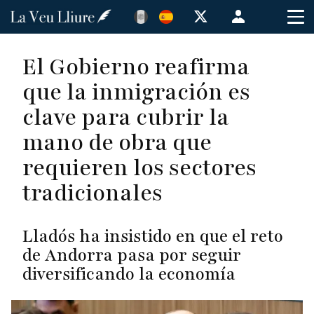
Pasar
Menú
al
de
contenido
cuenta
El Gobierno reafirma
principal
de
que la inmigración es
usuario
clave para cubrir la
mano de obra que
requieren los sectores
tradicionales
Lladós ha insistido en que el reto
de Andorra pasa por seguir
diversificando la economía