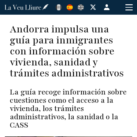
Pasar
Menú
al
de
contenido
cuenta
Andorra impulsa una
principal
de
guía para inmigrantes
usuario
con información sobre
vivienda, sanidad y
trámites administrativos
La guía recoge información sobre
cuestiones como el acceso a la
vivienda, los trámites
administrativos, la sanidad o la
CASS