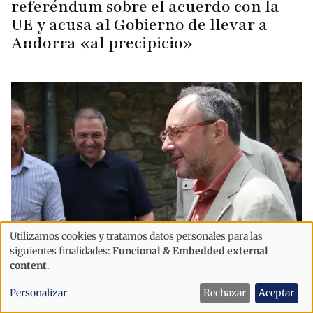
referéndum sobre el acuerdo con la
UE y acusa al Gobierno de llevar a
Andorra «al precipicio»
Utilizamos cookies y tratamos datos personales para las
Uso
siguientes finalidades:
Funcional & Embedded external
Política
de
content
.
"Andorra solo avanzará si sabemos
datos
Personalizar
Rechazar
Aceptar
acoger"
personales