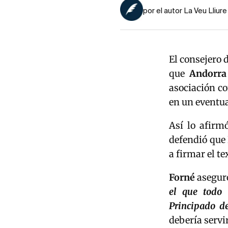
por el autor La Veu Lliure
El consejero 
que
Andorra
asociación c
en un eventu
Así lo afirm
defendió que 
a firmar el te
Forné
aseguró
el que todo
Principado d
debería servi