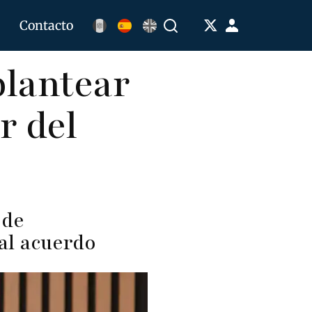
Menú
Contacto
Buscar
de
plantear
cuenta
de
r del
usuario
 de
 al acuerdo