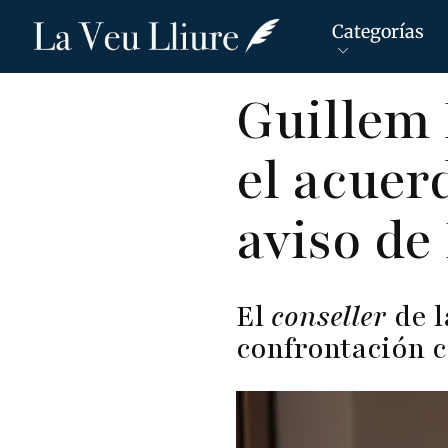
Categorías
Pasar
Guillem 
al
contenido
el acuer
principal
aviso de
El
conseller
de l
confrontación c