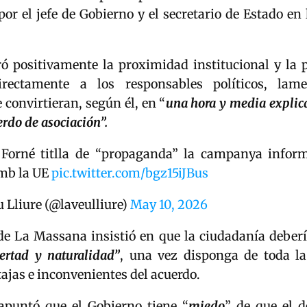
or el jefe de Gobierno y el secretario de Estado en 
ó positivamente la proximidad institucional y la p
directamente a los responsables políticos, lam
 convirtieran, según él, en “
una hora y media explic
erdo de asociación”.
 Forné titlla de “propaganda” la campanya inform
amb la UE
pic.twitter.com/bgz15iJBus
 Lliure (@laveulliure)
May 10, 2026
 de La Massana insistió en que la ciudadanía deberí
bertad y naturalidad”
, una vez disponga de toda l
tajas e inconvenientes del acuerdo.
apuntó que el Gobierno tiene “
miedo
” de que el d