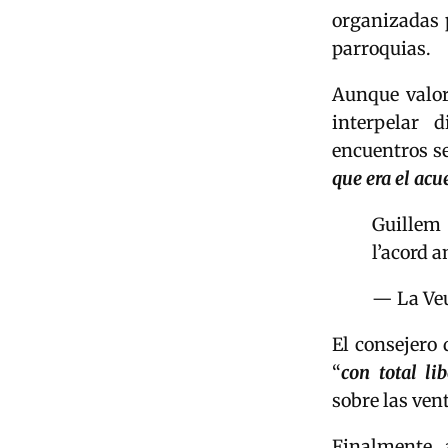
organizadas p
parroquias.
Aunque valor
interpelar 
encuentros se
que era el acu
Guillem
l’acord 
— La Veu
El consejero
“
con total li
sobre las ven
Finalmente, 