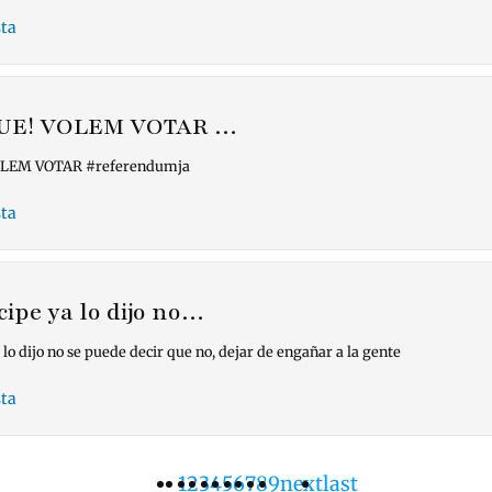
ta
 UE! VOLEM VOTAR …
OLEM VOTAR #referendumja
ta
cipe ya lo dijo no…
 lo dijo no se puede decir que no, dejar de engañar a la gente
ta
Página
1
Pàgina
2
Pàgina
3
Pàgina
4
Pàgina
5
Pàgina
6
Pàgina
7
Pàgina
8
Pàgina
9
Siguiente
next
Última
last
ación