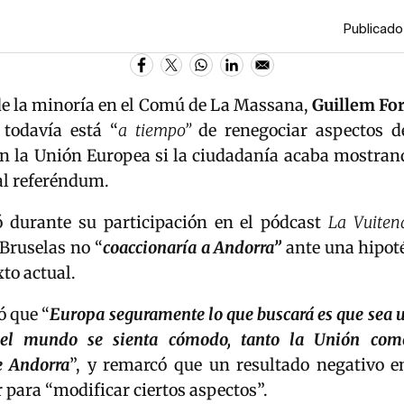
Publicado
de la minoría en el Comú de La Massana,
Guillem
Fo
todavía está “
a tiempo”
de renegociar aspectos d
on la Unión Europea si la ciudadanía acaba mostrand
al referéndum.
ó durante su participación en el pódcast
La Vuiten
Bruselas no “
coaccionaría a Andorra”
ante una hipoté
xto actual.
 que “
Europa seguramente lo que buscará es que sea 
 el mundo se sienta cómodo, tanto la Unión com
e Andorra
”, y remarcó que un resultado negativo 
r para “modificar ciertos aspectos”.