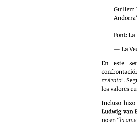
Guillem 
Andorra”
Font: La
— La Veu
En este sen
confrontaci
reviento"
. Seg
los valores e
Incluso hizo
Ludwig van 
no en “
la ame