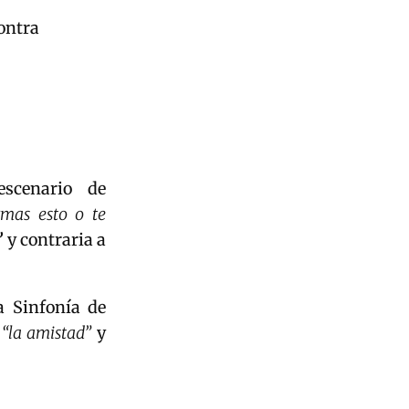
contra
escenario de
rmas esto o te
”
y contraria a
a Sinfonía de
n
“la amistad”
y