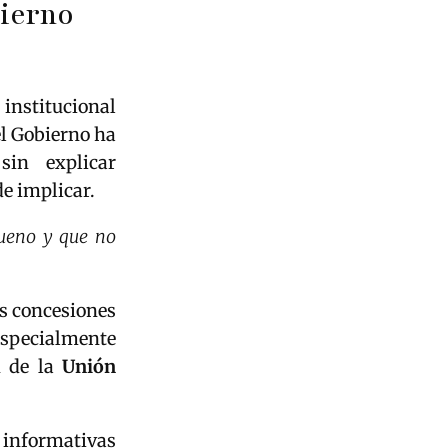
bierno
institucional
el Gobierno ha
sin explicar
de implicar.
bueno y que no
as concesiones
 especialmente
n de la
Unión
informativas