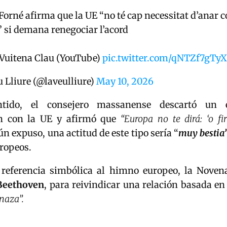
Forné afirma que la UE “no té cap necessitat d’anar 
 si demana renegociar l’acord
 Vuitena Clau (YouTube)
pic.twitter.com/qNTZf7gTyX
 Lliure (@laveulliure)
May 10, 2026
tido, el consejero massanense descartó un 
ón con la UE y afirmó que
“Europa no te dirá: ‘o fi
ún expuso, una actitud de este tipo sería “
muy bestia
uropeos.
 referencia simbólica al himno europeo, la Noven
Beethoven
, para reivindicar una relación basada e
naza”.