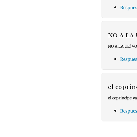
Respues
NO A LA
NO A LA UE! V
Respues
el coprin
el coprincipe ya
Respues
Pagin