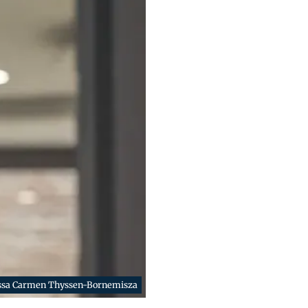
essa Carmen Thyssen-Bornemisza