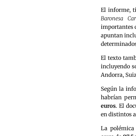
El informe, 
Baronesa Ca
importantes c
apuntan inclu
determinados 
El texto tamb
incluyendo s
Andorra, Sui
Según la info
habrían perm
euros
. El do
en distintos 
La polémica