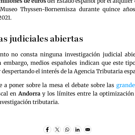
 millones de euros
del Estado español por el alquiler 
l Museo Thyssen-Bornemisza durante quince años
2021.
as judiciales abiertas
to no consta ninguna investigación judicial abie
n embargo, medios españoles indican que este tip
 despertando el interés de la Agencia Tributaria esp
e a poner sobre la mesa el debate sobre las
grande
scal en
Andorra
y los límites entre la optimización 
nvestigación tributaria.