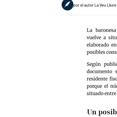
por el autor La Veu Lliure
La barones
vuelve a sit
elaborado en
posibles cons
Según publ
documento s
residente fi
porque el nú
situado entre
Un posib