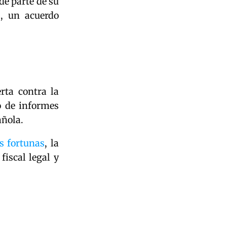
de parte de su
, un acuerdo
rta contra la
o de informes
añola.
s fortunas
, la
fiscal legal y