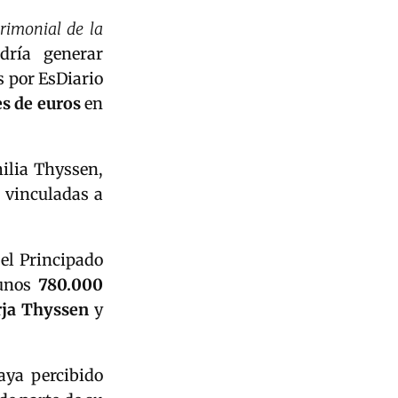
rimonial de la
dría generar
s por EsDiario
s de euros
en
milia Thyssen,
 vinculadas a
 el Principado
 unos
780.000
rja Thyssen
y
ya percibido