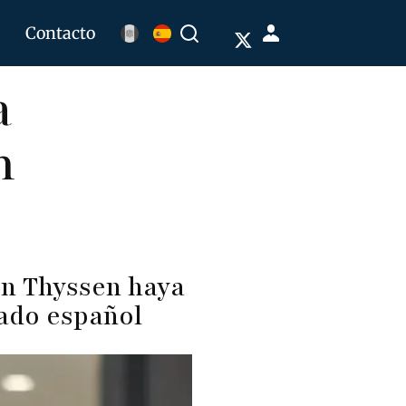
Menú
Contacto
Buscar
de
a
cuenta
de
n
usuario
n Thyssen haya
tado español