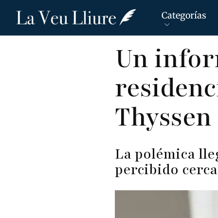
Categorías
Pasar
Un infor
al
contenido
residenc
principal
Thyssen
La polémica ll
percibido cerca