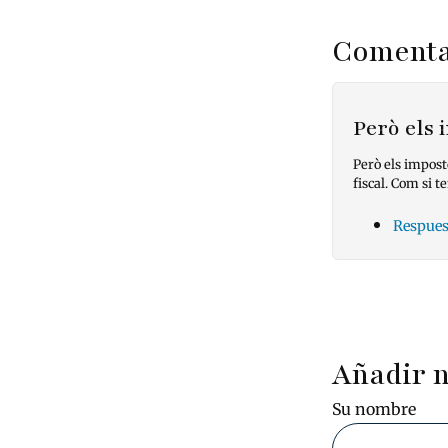
Comenta
Però els
Però els impost
fiscal. Com si t
Respues
Pagin
Añadir 
Su nombre