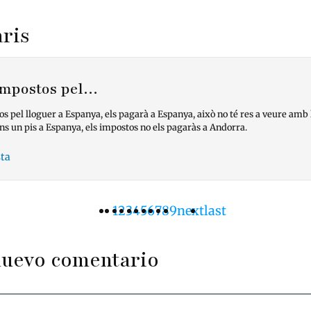
ris
 impostos pel…
os pel lloguer a Espanya, els pagarà a Espanya, això no té res a veure amb 
ens un pis a Espanya, els impostos no els pagaràs a Andorra.
ta
Página
1
Pàgina
2
Pàgina
3
Pàgina
4
Pàgina
5
Pàgina
6
Pàgina
7
Pàgina
8
Pàgina
9
Siguiente
next
Última
last
ación
actual
página
página
nuevo comentario