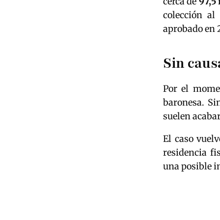
cerca de
97,5
colección a
aprobado en 
Sin caus
Por el momen
baronesa. Si
suelen acabar
El caso vuelv
residencia fi
una posible i