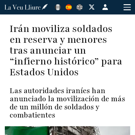
Pasar
Menú
al
de
contenido
cuenta
Irán moviliza soldados
principal
de
en reserva y menores
usuario
tras anunciar un
“infierno histórico” para
Estados Unidos
Las autoridades iraníes han
anunciado la movilización de más
de un millón de soldados y
combatientes