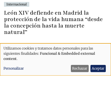
Internacional
León XIV defiende en Madrid la
protección de la vida humana “desde
la concepción hasta la muerte
natural”
Utilizamos cookies y tratamos datos personales para las
Uso
siguientes finalidades:
Funcional & Embedded external
de
content
.
datos
Personalizar
Rechazar
Aceptar
personales
y
cookies
Internacional