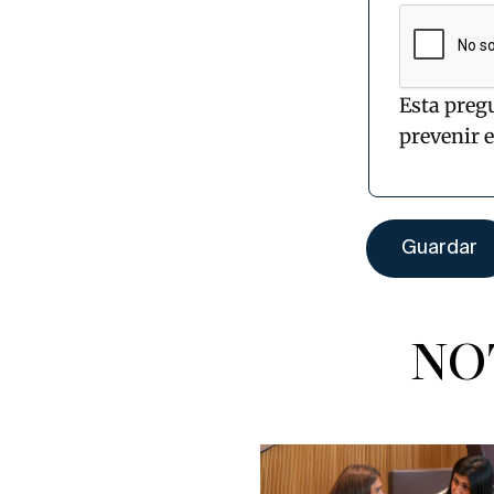
Esta preg
prevenir 
NO