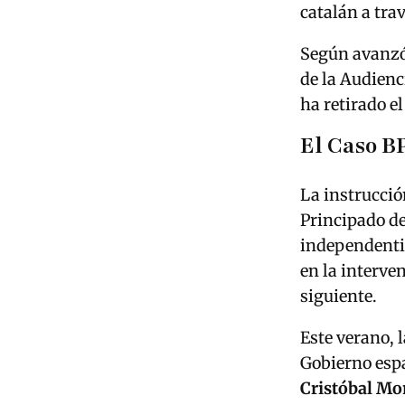
catalán a tra
Según avanzó
de la Audienc
ha retirado e
El Caso B
La instrucció
Principado de
independenti
en la interve
siguiente.
Este verano, l
Gobierno esp
Cristóbal Mo