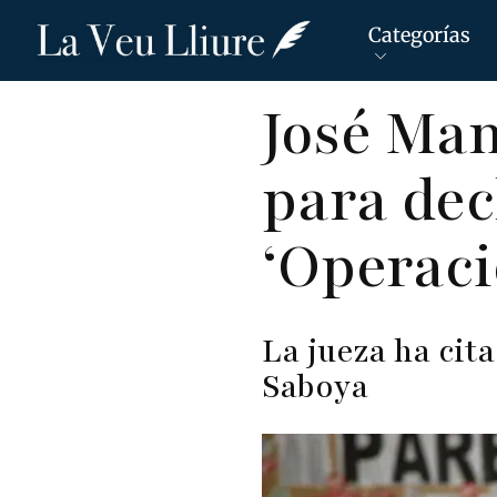
Categorías
Pasar
José Man
al
contenido
para dec
principal
‘Operaci
La jueza ha cit
Saboya