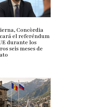
bierna, Concòrdia
cará el referéndum
 UE durante los
ros seis meses de
ato