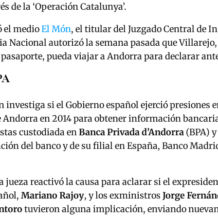
vés de la ‘Operación Catalunya’.
 el medio
El Món
, el titular del Juzgado Central de I
ia Nacional autorizó la semana pasada que Villarejo, 
l pasaporte, pueda viajar a Andorra para declarar ante
PA
n investiga si el Gobierno español ejerció presiones e
 Andorra en 2014 para obtener información bancaria
stas custodiada en
Banca Privada d’Andorra
(BPA) y 
nción del banco y de su filial en España, Banco Madrid
a jueza reactivó la causa para aclarar si el expresiden
añol,
Mariano Rajoy
, y los exministros
Jorge Fernán
ntoro
tuvieron alguna implicación, enviando nueva