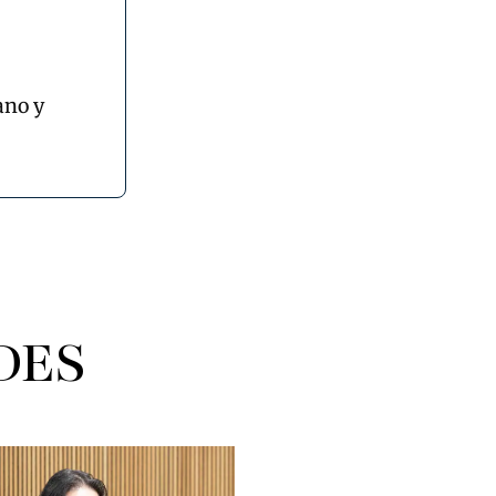
ano y
DES