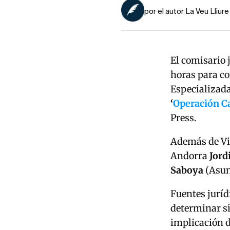
por el autor La Veu Lliure
El comisario 
horas para co
Especializada
‘
Operación C
Press.
Además de Vil
Andorra
Jord
Saboya
(Asunt
Fuentes jurídi
determinar si
implicación 