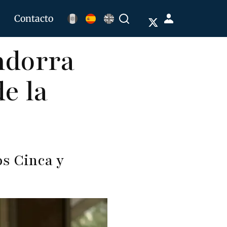
Menú
Contacto
Buscar
de
ndorra
cuenta
de
e la
usuario
os Cinca y