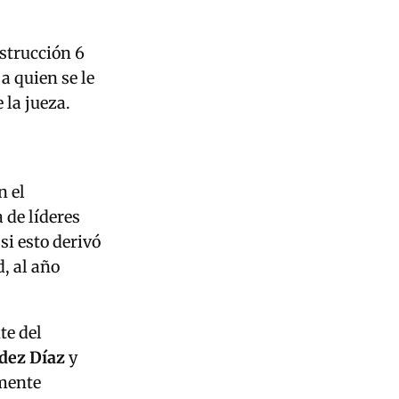
nstrucción 6
a quien se le
 la jueza.
n el
 de líderes
si esto derivó
, al año
te del
dez Díaz
y
mente