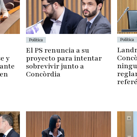
Política
Política
Landr
El PS renuncia a su
Concò
e y
proyecto para intentar
ningu
 ante
sobrevivir junto a
regla
 en
Concòrdia
refer