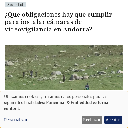
Sociedad
¿Qué obligaciones hay que cumplir
para instalar cámaras de
videovigilancia en Andorra?
Utilizamos cookies y tratamos datos personales para las
Uso
siguientes finalidades:
Funcional & Embedded external
de
content
.
datos
Sociedad
Personalizar
Rechazar
Aceptar
personales
El Govern retira dos licencias de