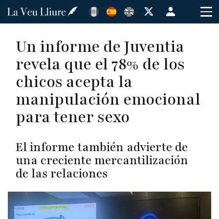
Pasar
Menú
al
de
contenido
cuenta
Un informe de Juventia
principal
de
revela que el 78% de los
usuario
chicos acepta la
manipulación emocional
para tener sexo
El informe también advierte de
una creciente mercantilización
de las relaciones