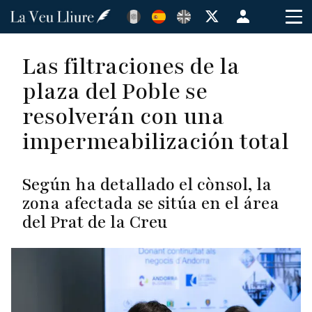
Pasar
Menú
al
de
contenido
cuenta
Las filtraciones de la
principal
de
plaza del Poble se
usuario
resolverán con una
impermeabilización total
Según ha detallado el cònsol, la
zona afectada se sitúa en el área
del Prat de la Creu