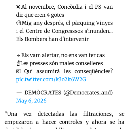
❌Al novembre, Concòrdia i el PS van
dir que eren 4 gotes
🧐Mig any després, el pàrquing Vinyes
i el Centre de Congresssos s'inunden...
Els Bombers han d'intervenir
🔸Els vam alertar, no ens van fer cas
☝️Les presses són males conselleres
💶Qui assumirà les conseqüències?
pic.twitter.com/k3o21t6W2G
— DEMÒCRATES (@Democrates_and)
May 6, 2026
“Una vez detectadas las filtraciones, se
empezaron a hacer controles y ahora se ha