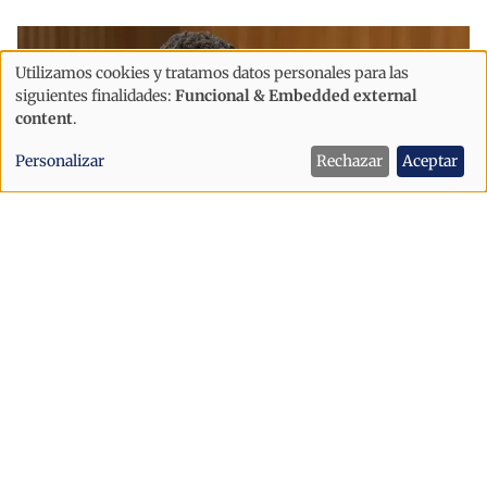
Utilizamos cookies y tratamos datos personales para las
Uso
siguientes finalidades:
Funcional & Embedded external
de
content
.
datos
Personalizar
Rechazar
Aceptar
personales
y
cookies
Política
"Es grave que Andorra se comprometa
con la UE antes de escuchar al pueblo
andorrano"