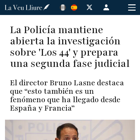
Pasar
Menú
al
de
contenido
cuenta
La Policía mantiene
principal
de
abierta la investigación
usuario
sobre 'Los 44' y prepara
una segunda fase judicial
El director Bruno Lasne destaca
que “esto también es un
fenómeno que ha llegado desde
España y Francia”