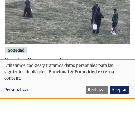
Sociedad
Se viraliza un vídeo con varias
Utilizamos cookies y tratamos datos personales para las
escenas relacionadas con el
Uso
siguientes finalidades:
Funcional & Embedded external
contrabando de tabaco en el Pas de la
de
content
.
Casa
datos
Personalizar
Rechazar
Aceptar
personales
y
cookies