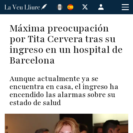
Pasar
Menú
al
de
contenido
cuenta
Máxima preocupación
principal
de
por Tita Cervera tras su
usuario
ingreso en un hospital de
Barcelona
Aunque actualmente ya se
encuentra en casa, el ingreso ha
encendido las alarmas sobre su
estado de salud