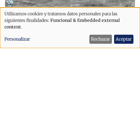
Utilizamos cookies y tratamos datos personales para las
Uso
siguientes finalidades:
Funcional & Embedded external
de
content
.
datos
Personalizar
Rechazar
Aceptar
personales
y
cookies
Sociedad
Se viraliza un vídeo con varias
escenas relacionadas con el
contrabando de tabaco en el Pas de la
Casa