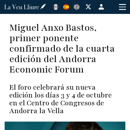
Pasar
Menú
al
de
contenido
cuenta
Miguel Anxo Bastos,
principal
de
primer ponente
usuario
confirmado de la cuarta
edición del Andorra
Economic Forum
El foro celebrará su nueva
edición los días 3 y 4 de octubre
en el Centro de Congresos de
Andorra la Vella