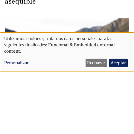
asequible
Utilizamos cookies y tratamos datos personales para las
Uso
siguientes finalidades:
Funcional & Embedded external
de
content
.
datos
Personalizar
Rechazar
Aceptar
personales
y
cookies
Economía
El 3% de los contribuyentes con más
ingresos dispara la recaudación del
IRPF en Andorra