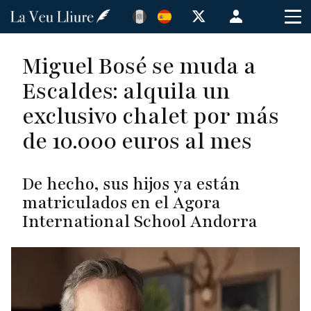
Pasar
Menú
al
de
contenido
cuenta
Miguel Bosé se muda a
principal
de
Escaldes: alquila un
usuario
exclusivo chalet por más
de 10.000 euros al mes
De hecho, sus hijos ya están
matriculados en el Agora
International School Andorra