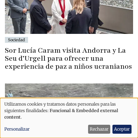
Sociedad
Sor Lucía Caram visita Andorra y La
Seu d’Urgell para ofrecer una
experiencia de paz a niños ucranianos
Utilizamos cookies y tratamos datos personales para las
Uso
siguientes finalidades:
Funcional & Embedded external
de
content
.
datos
Personalizar
Rechazar
Aceptar
personales