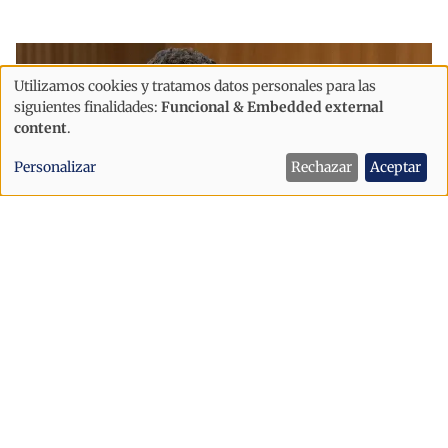
Utilizamos cookies y tratamos datos personales para las
Uso
siguientes finalidades:
Funcional & Embedded external
de
content
.
datos
Personalizar
Rechazar
Aceptar
personales
y
cookies
Política
"Es grave que Andorra se comprometa
con la UE antes de escuchar al pueblo
andorrano"