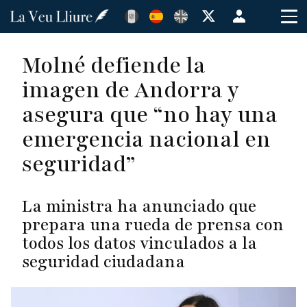
Pasar
Menú
al
de
contenido
cuenta
Molné defiende la
principal
de
imagen de Andorra y
usuario
asegura que “no hay una
emergencia nacional en
seguridad”
La ministra ha anunciado que
prepara una rueda de prensa con
todos los datos vinculados a la
seguridad ciudadana