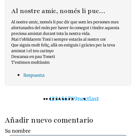
Al nostre amic, només li puc…
Al nostre amic, només li puc dir que som les persones mes
afortunades del món per haver-lo conegut i tindre aquesta
preciosa amistat durant tota la nostra vida.
Mai t'oblidarem Toni i sempre estaràs al nostre cor
Que siguis molt feliç, allà on estiguis i gràcies per la teva
amistat i el teu carinyo
Descansa en pau Toneti
T'estimen moltíssim
Respuesta
Página
1
Pàgina
2
Pàgina
3
Pàgina
4
Pàgina
5
Pàgina
6
Pàgina
7
Pàgina
8
Pàgina
9
Siguiente
next
Última
last
Paginación
actual
página
página
Añadir nuevo comentario
Su nombre