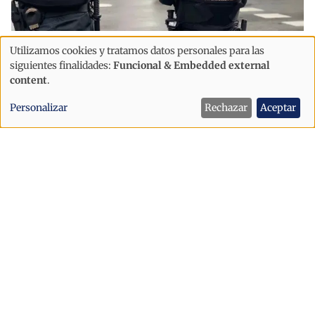
Sucesos
Utilizamos cookies y tratamos datos personales para las
Uso
Detenido en Sant Julià un acusado de
siguientes finalidades:
Funcional & Embedded external
de
content
.
agredir a sus padres tras llegar
datos
alterado y exigir varias copas de vino
Personalizar
Rechazar
Aceptar
personales
y
cookies