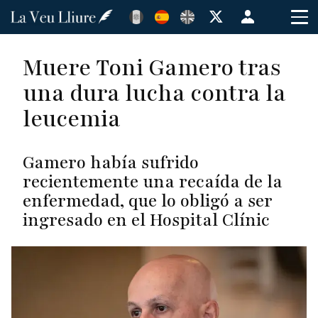
Pasar
Menú
al
de
contenido
cuenta
Muere Toni Gamero tras
principal
de
una dura lucha contra la
usuario
leucemia
Gamero había sufrido
recientemente una recaída de la
enfermedad, que lo obligó a ser
ingresado en el Hospital Clínic