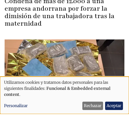
Condena de más de 12.000 a una
empresa andorrana por forzar la
dimisión de una trabajadora tras la
maternidad
Utilizamos cookies y tratamos datos personales para las
Uso
siguientes finalidades:
Funcional & Embedded external
de
content
.
datos
Personalizar
Rechazar
Aceptar
personales
Sucesos
y
Detenido con 28 kilos de resina de
cookies