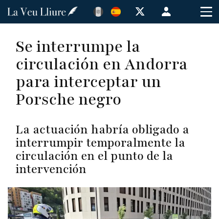
Pasar
Menú
al
de
contenido
cuenta
Se interrumpe la
principal
de
circulación en Andorra
usuario
para interceptar un
Porsche negro
La actuación habría obligado a
interrumpir temporalmente la
circulación en el punto de la
intervención