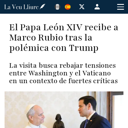
Pasar
Menú
al
de
contenido
cuenta
El Papa León XIV recibe a
principal
de
Marco Rubio tras la
usuario
polémica con Trump
La visita busca rebajar tensiones
entre Washington y el Vaticano
en un contexto de fuertes críticas