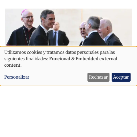
Utilizamos cookies y tratamos datos personales para las
Uso
siguientes finalidades:
Funcional & Embedded external
de
content
.
datos
Personalizar
Rechazar
Aceptar
personales
Internacional
y
Sánchez defiende que una
cookies
inmigración “ordenada” hace
entender que “la dignidad está por
encima de la desinformación”