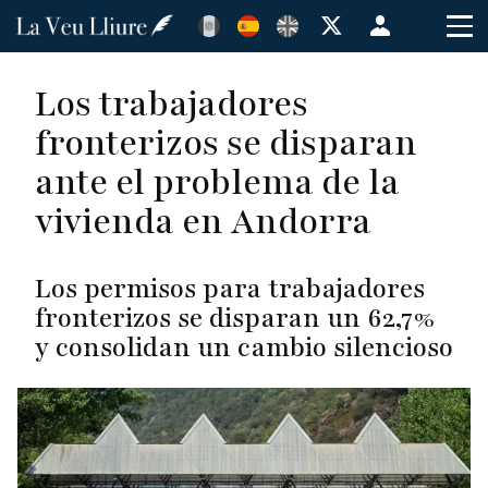
Pasar
Menú
al
de
contenido
cuenta
Los trabajadores
principal
de
fronterizos se disparan
usuario
ante el problema de la
vivienda en Andorra
Los permisos para trabajadores
fronterizos se disparan un 62,7%
y consolidan un cambio silencioso