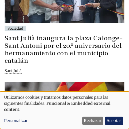
Sociedad
Sant Julià inaugura la plaza Calonge-
Sant Antoni por el 20.º aniversario del
hermanamiento con el municipio
catalán
Sant Julià
Utilizamos cookies y tratamos datos personales para las
Uso
siguientes finalidades:
Funcional & Embedded external
de
content
.
datos
Personalizar
Rechazar
Aceptar
personales