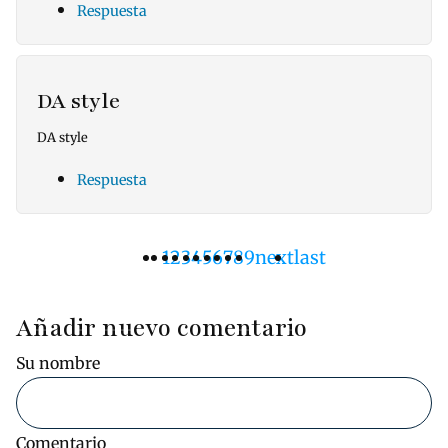
Respuesta
DA style
DA style
Respuesta
Página
1
Pàgina
2
Pàgina
3
Pàgina
4
Pàgina
5
Pàgina
6
Pàgina
7
Pàgina
8
Pàgina
9
Siguiente
next
Última
last
Paginación
actual
página
página
Añadir nuevo comentario
Su nombre
Comentario