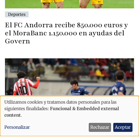
Deportes
El FC Andorra recibe 850.000 euros y
el MoraBanc 1.150.000 en ayudas del
Govern
Utilizamos cookies y tratamos datos personales para las
Uso
siguientes finalidades:
Funcional & Embedded external
de
content
.
datos
Personalizar
Rechazar
Aceptar
personales
Deportes