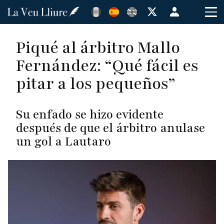
Pasar
Menú
al
de
contenido
cuenta
Piqué al árbitro Mallo
principal
de
Fernández: “Qué fácil es
usuario
pitar a los pequeños”
Su enfado se hizo evidente
después de que el árbitro anulase
un gol a Lautaro