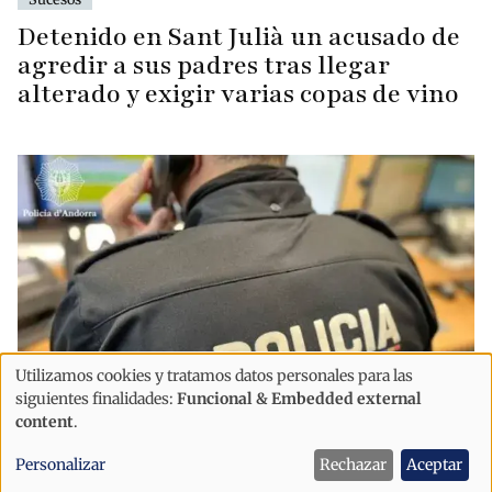
Detenido en Sant Julià un acusado de
agredir a sus padres tras llegar
alterado y exigir varias copas de vino
Utilizamos cookies y tratamos datos personales para las
Uso
siguientes finalidades:
Funcional & Embedded external
de
content
.
Sucesos
datos
Lo avisan que no puede conducir
Personalizar
Rechazar
Aceptar
personales