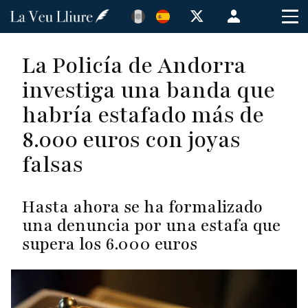
Pasar
Menú
al
de
contenido
cuenta
La Policía de Andorra
principal
de
investiga una banda que
usuario
habría estafado más de
8.000 euros con joyas
falsas
Hasta ahora se ha formalizado
una denuncia por una estafa que
supera los 6.000 euros