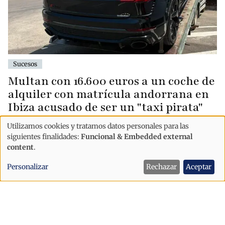
Sucesos
Multan con 16.600 euros a un coche de
alquiler con matrícula andorrana en
Ibiza acusado de ser un "taxi pirata"
Utilizamos cookies y tratamos datos personales para las
Uso
siguientes finalidades:
Funcional & Embedded external
de
content
.
datos
Personalizar
Rechazar
Aceptar
personales
y
cookies