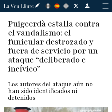
Pasar
Menú
al
de
contenido
cuenta
Puigcerdà estalla contra
principal
de
el vandalismo: el
usuario
funicular destrozado y
fuera de servicio por un
ataque “deliberado e
incívico”
Los autores del ataque aún no
han sido identificados ni
detenidos