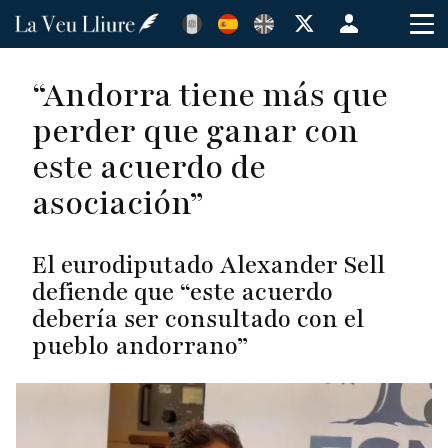
Pasar
Menú
al
de
contenido
cuenta
“Andorra tiene más que
principal
de
perder que ganar con
usuario
este acuerdo de
asociación”
El eurodiputado Alexander Sell
defiende que “este acuerdo
debería ser consultado con el
pueblo andorrano”