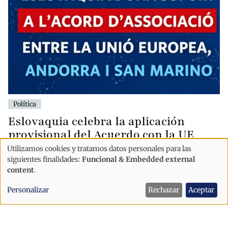
Política
Eslovaquia celebra la aplicación
provisional del Acuerdo con la UE
mientras Andorra aún no ha
Utilizamos cookies y tratamos datos personales para las
Uso
convocado el referéndum
siguientes finalidades:
Funcional & Embedded external
de
content
.
datos
Personalizar
Rechazar
Aceptar
personales
y