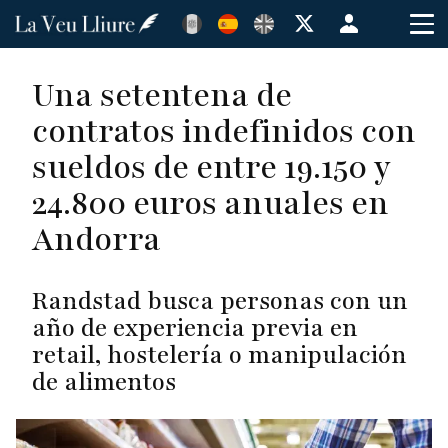
Pasar
Menú
al
de
contenido
cuenta
Una setentena de
principal
de
contratos indefinidos con
usuario
sueldos de entre 19.150 y
24.800 euros anuales en
Andorra
Randstad busca personas con un
año de experiencia previa en
retail, hostelería o manipulación
de alimentos