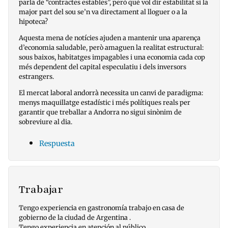
parla de “contractes estables”, però què vol dir estabilitat si la
major part del sou se’n va directament al lloguer o a la
hipoteca?
Aquesta mena de notícies ajuden a mantenir una aparença
d’economia saludable, però amaguen la realitat estructural:
sous baixos, habitatges impagables i una economia cada cop
més dependent del capital especulatiu i dels inversors
estrangers.
El mercat laboral andorrà necessita un canvi de paradigma:
menys maquillatge estadístic i més polítiques reals per
garantir que treballar a Andorra no sigui sinònim de
sobreviure al dia.
Respuesta
Trabajar
Tengo experiencia en gastronomía trabajo en casa de
gobierno de la ciudad de Argentina .
Tengo experiencia en atención al público