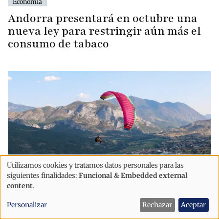
Economía
Andorra presentará en octubre una
nueva ley para restringir aún más el
consumo de tabaco
Utilizamos cookies y tratamos datos personales para las
Uso
siguientes finalidades:
Funcional & Embedded external
de
content
.
Economía
datos
Personalizar
Rechazar
Aceptar
Aeroports de Catalunya prueba un
personales