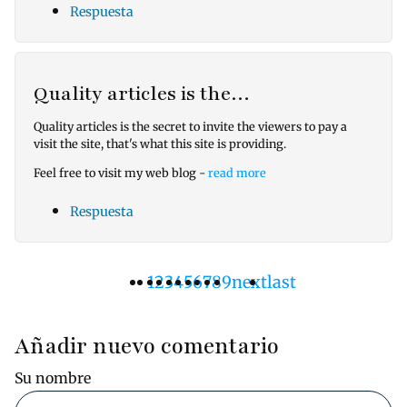
Respuesta
Quality articles is the…
Quality articles is the secret to invite the viewers to pay a
visit the site, that's what this site is providing.
Feel free to visit my web blog -
read more
Respuesta
Página
1
Pàgina
2
Pàgina
3
Pàgina
4
Pàgina
5
Pàgina
6
Pàgina
7
Pàgina
8
Pàgina
9
Siguiente
next
Última
last
Paginación
actual
página
página
Añadir nuevo comentario
Su nombre